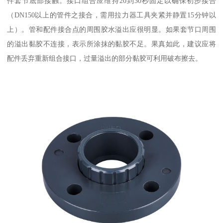
件套节底部接触。接口组合应维持20到30秒固定以确保初步接合
（DN150以上的管件之接合，需用拉力器工具夹紧并静置15分钟以
上）。管和配件接合点的周围胶水溢出应很明显。如果套节口周围
的溢出黏胶不连接，表示所涂抹的黏胶不足。果真如此，建议应将
配件丢弃重新组合接口，过量溢出的部分黏胶可利用破布擦去。