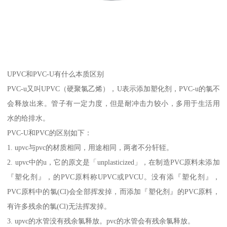
UPVC和PVC-U有什么本质区别
PVC-u又叫UPVC（硬聚氯乙烯），U表示添加塑化剂，PVC-u的氯不
会释放出来。管子有一定力度，但是耐冲击力较小，多用于生活用
水的给排水。
PVC-U和PVC的区别如下：
1. upvc与pvc的材质相同，用途相同，两者不分轩轾。
2. upvc中的u，它的原文是「unplasticized」，在制造PVC原料未添加
『塑化剂』，的PVC原料称UPVC或PVCU。没有添『塑化剂』，
PVC原料中的氯(Cl)会全部挥发掉，而添加『塑化剂』的PVC原料，
有许多残余的氯(Cl)无法挥发掉。
3. upvc的水管没有残余氯释放。pvc的水管会有残余氯释放。