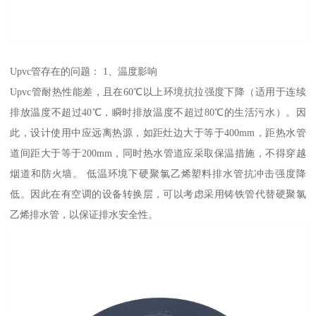
Upvc管存在的问题： 1、温度影响
Upvc管耐热性能差，且在60℃以上环境抗拉强度下降（适用于连续
排放温度不超过40℃，瞬时排放温度不超过80℃的生活污水）。因
此，设计使用中应远离热源，如距灶边大于等于400mm，距热水管
道间距大于等于200mm，同时热水管道应采取保温措施，不得穿越
烟道和防火墙。 低温环境下硬聚氯乙烯塑料排水管抗冲击强度降
低。因此在有空调的设备转换层，可以考虑采用铸铁管代替硬聚氯
乙烯排水管，以保证排水安全性。