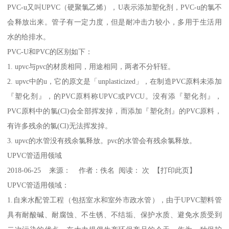
PVC-u又叫UPVC（硬聚氯乙烯），U表示添加塑化剂，PVC-u的氯不
会释放出来。管子有一定力度，但是耐冲击力较小，多用于生活用
水的给排水。
PVC-U和PVC的区别如下：
1. upvc与pvc的材质相同，用途相同，两者不分轩轾。
2. upvc中的u，它的原文是「unplasticized」，在制造PVC原料未添加
『塑化剂』，的PVC原料称UPVC或PVCU。没有添『塑化剂』，
PVC原料中的氯(Cl)会全部挥发掉，而添加『塑化剂』的PVC原料，
有许多残余的氯(Cl)无法挥发掉。
3. upvc的水管没有残余氯释放。pvc的水管会有残余氯释放。
UPVC管适用领域
2018-06-25 来源： 作者：佚名 阅读： 次 【打印此页】
UPVC管适用领域：
1.自来水配管工程（包括室水和室外市政水管），由于UPVC塑料管
具有耐酸碱、耐腐蚀、不生锈、不结垢、保护水质、避免水质受到