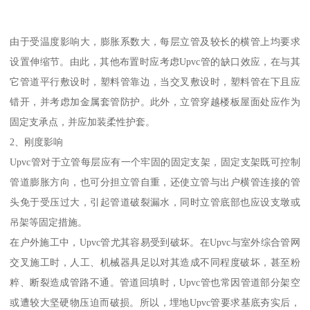
由于受温度影响大，膨胀系数大，每层立管及较长的横管上均要求
设置伸缩节。由此，其他布置时应考虑Upvc管的缺口效应，在与其
它管道平行敷设时，塑料管靠边，当交叉敷设时，塑料管在下且应
错开，并考虑加金属套管防护。此外，立管穿越楼板屋面处应作为
固定支承点，并应加装柔性护套。
2、刚度影响
Upvc管对于立管每层应有一个牢固的固定支架，固定支架既可控制
管道膨胀方向，也可分担立管自重，还使立管与出户横管连接的管
头免于受压过大，引起管道破裂漏水，同时立管底部也应设支墩或
吊架等固定措施。
在户外施工中，Upvc管尤其容易受到破坏。在Upvc与室外综合管网
交叉施工时，人工、机械器具足以对其造成不同程度破坏，甚至粉
粹、断裂造成管路不通。管道回填时，Upvc管也常因管道部分架空
或遭较大坚硬物压迫而破损。所以，埋地Upvc管要求基底夯实后，