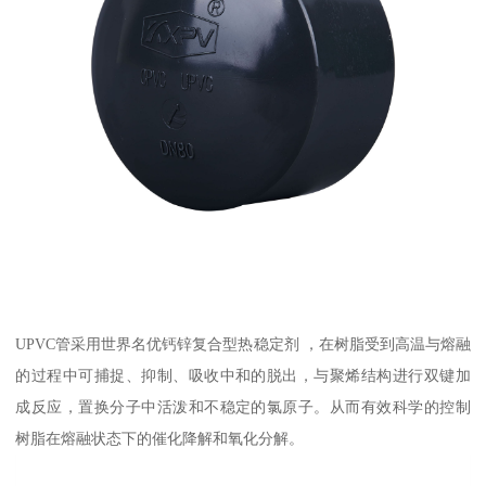
UPVC管采用世界名优钙锌复合型热稳定剂 ，在树脂受到高温与熔融
的过程中可捕捉、抑制、吸收中和的脱出，与聚烯结构进行双键加
成反应，置换分子中活泼和不稳定的氯原子。从而有效科学的控制
树脂在熔融状态下的催化降解和氧化分解。