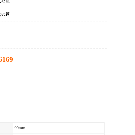
北仑区
vc管
6169
90mm