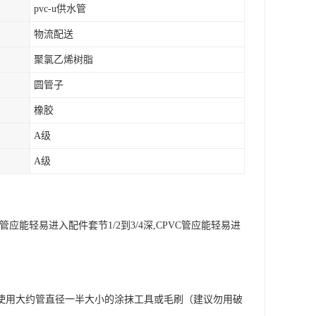
pvc-u供水管
物流配送
聚氯乙烯树脂
圆管子
橡胶
A级
A级
轻易进入配件套节1/2到3/4深,CPVC管应能轻易进
使用大约管直径一半大小的涂抹工具或毛刷（建议勿用破