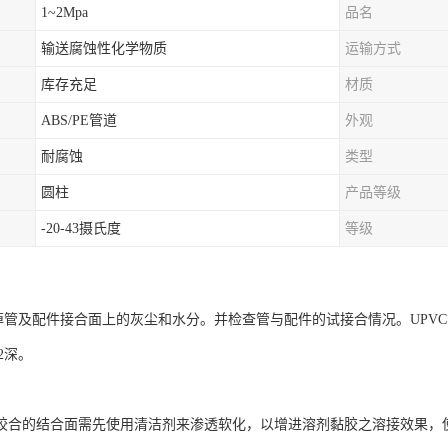
1~2Mpa
品名
输送腐蚀性化学物质
运输方式
库存充足
材质
ABS/PE管道
外观
耐腐蚀
类型
圆柱
产品等级
-20-43摄氏度
等级
及配件接合面上的灰尘和水分。并检查管与配件的试接合情况。UPVC管应能
/2深。
合的结合面需先使用清洁剂来渗透软化，以增进溶剂黏胶之溶接效果，