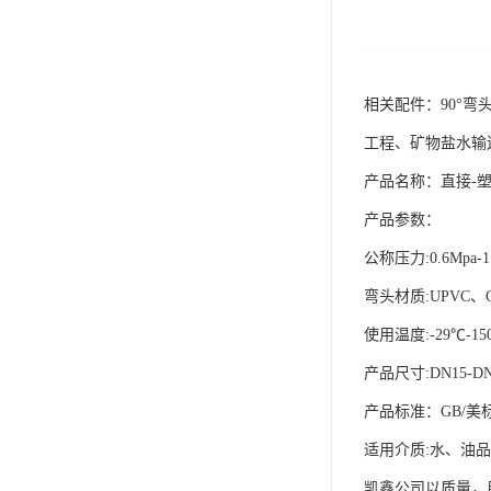
相关配件：90°弯
工程、矿物盐水输
产品名称：直接-
产品参数：
公称压力:0.6Mpa-1
弯头材质:UPVC、C
使用温度:-29℃-15
产品尺寸:DN15-DN
产品标准：GB/美
适用介质:水、油
凯鑫公司以质量，