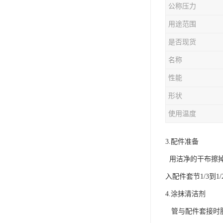
公称压力
用途范围
是否现货
名称
性能
形状
使用温度
3.配件准备
用洁净的干布擦掉管
入配件套节1/3到1
4.涂抹清洁剂
管与配件套接时胶