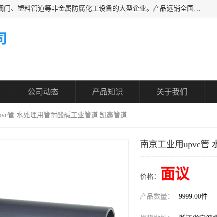
凯鑫管道科技有限公司是一家专业生产PPH、CPVC各类塑料阀门、塑料管道等非金属防腐化工设备的大型企业。产品远销全国三十一个省、市、自治区,广泛应用于化工、石油、氯碱、染料、制药、农药等行业，深受广大用户欢迎，是目前国内生产化工泵、阀门规模较大的生产基地之一。
司
公司动态
产品知识
关于我们
pvc管 水处理用管耐酸碱工业管道 凯鑫管道
南京工业用upvc管
面议
价格：
产品数量：
9999.00件