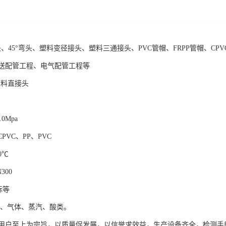
头、45°弯头、塑料变径接头、塑料三通接头、PVC管帽、FRPP管帽、CP
送配管工程、电气配管工程等
塑料直接头
.0Mpa
PVC、PP、PVC
0℃
300
标等
品、气体、蒸汽、酸类。
用户至上为宗旨，以质量促发展，以信誉求效益，生产设备齐全，检测手