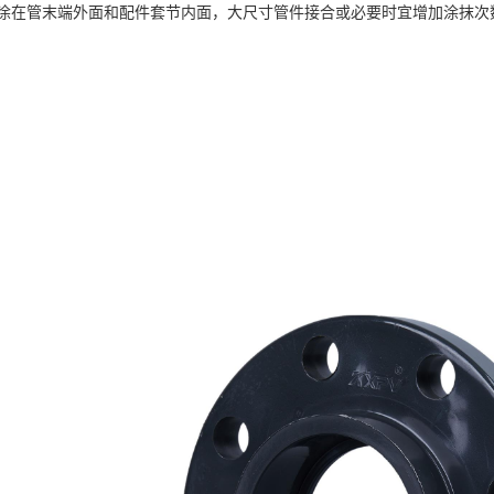
涂在管末端外面和配件套节内面，大尺寸管件接合或必要时宜增加涂抹次