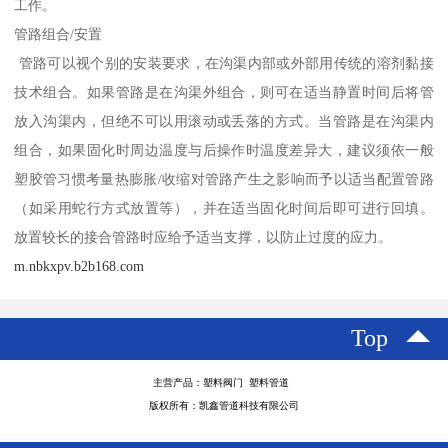
工作。
管路组合/安置
管路可以视个别的安装要求，在沟渠内部或外部用传统的溶剂黏接
技术组合。如果管路是在沟渠外组合，则可在适当静置时间后将管
放入沟渠内，但绝不可以用滚动或丢落的方式。当管路是在沟渠内
组合，如果固化时周边温度与后操作时温度差异大，建议须依一般
塑胶管习惯考量热膨胀/收缩对管路产生之影响而予以适当配置管路
（如采用蛇行方式放置等），并在适当固化时间后即可进行回填。
放置较长的接合管路时应给予适当支撑，以防止过度的应力。
m.nbkxpv.b2b168.com
Top
主营产品：塑料阀门 塑料管道
版权所有：凯鑫管道科技有限公司