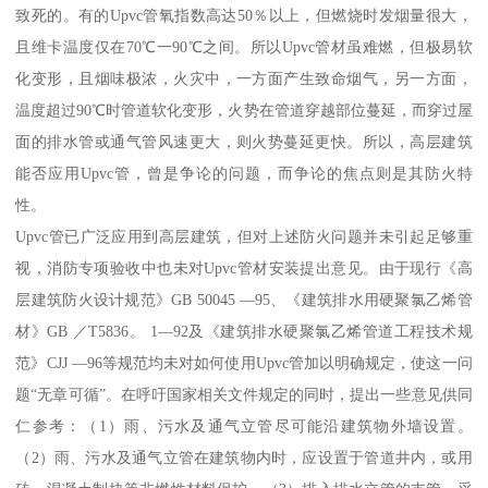
致死的。有的Upvc管氧指数高达50％以上，但燃烧时发烟量很大，
且维卡温度仅在70℃一90℃之间。所以Upvc管材虽难燃，但极易软
化变形，且烟味极浓，火灾中，一方面产生致命烟气，另一方面，
温度超过90℃时管道软化变形，火势在管道穿越部位蔓延，而穿过屋
面的排水管或通气管风速更大，则火势蔓延更快。所以，高层建筑
能否应用Upvc管，曾是争论的问题，而争论的焦点则是其防火特
性。
Upvc管已广泛应用到高层建筑，但对上述防火问题并未引起足够重
视，消防专项验收中也未对Upvc管材安装提出意见。由于现行《高
层建筑防火设计规范》GB 50045 —95、《建筑排水用硬聚氯乙烯管
材》GB ／T5836。 1—92及《建筑排水硬聚氯乙烯管道工程技术规
范》CJJ —96等规范均未对如何使用Upvc管加以明确规定，使这一问
题“无章可循”。在呼吁国家相关文件规定的同时，提出一些意见供同
仁参考：（1）雨、污水及通气立管尽可能沿建筑物外墙设置。
（2）雨、污水及通气立管在建筑物内时，应设置于管道井内，或用