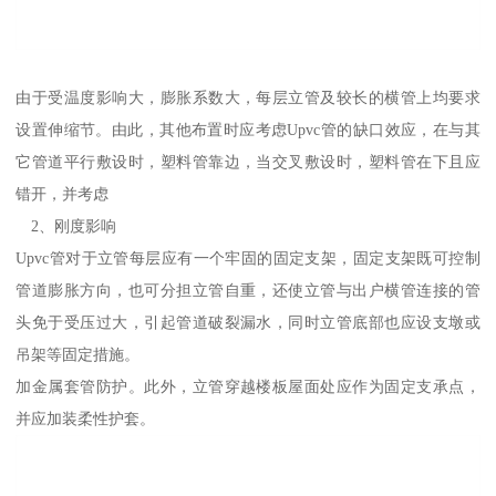
由于受温度影响大，膨胀系数大，每层立管及较长的横管上均要求
设置伸缩节。由此，其他布置时应考虑Upvc管的缺口效应，在与其
它管道平行敷设时，塑料管靠边，当交叉敷设时，塑料管在下且应
错开，并考虑
2、刚度影响
Upvc管对于立管每层应有一个牢固的固定支架，固定支架既可控制
管道膨胀方向，也可分担立管自重，还使立管与出户横管连接的管
头免于受压过大，引起管道破裂漏水，同时立管底部也应设支墩或
吊架等固定措施。
加金属套管防护。此外，立管穿越楼板屋面处应作为固定支承点，
并应加装柔性护套。