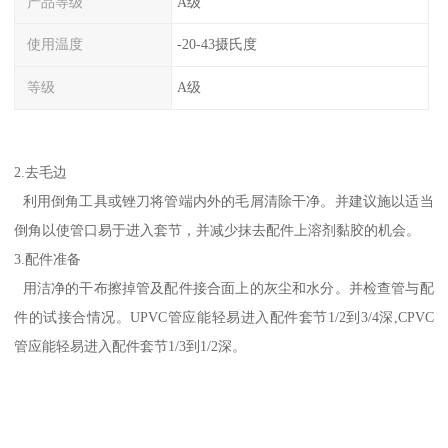
产品等级
A级
使用温度
-20-43摄氏度
等级
A级
2.去毛边
利用倒角工具或锉刀将管端内外的毛屑清除干净。并建议施以适当
倒角以使管口易于进入套节，并减少抹去配件上溶剂黏胶的机会。
3.配件准备
用洁净的干布擦掉管及配件接合面上的灰尘和水分。并检查管与配
件的试接合情况。UPVC管应能轻易进入配件套节1/2到3/4深,CPVC
管应能轻易进入配件套节1/3到1/2深。