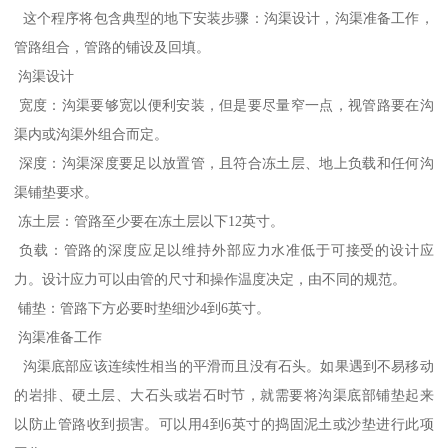
这个程序将包含典型的地下安装步骤：沟渠设计，沟渠准备工作，
管路组合，管路的铺设及回填。
沟渠设计
宽度：沟渠要够宽以便利安装，但是要尽量窄一点，视管路要在沟
渠内或沟渠外组合而定。
深度：沟渠深度要足以放置管，且符合冻土层、地上负载和任何沟
渠铺垫要求。
冻土层：管路至少要在冻土层以下12英寸。
负载：管路的深度应足以维持外部应力水准低于可接受的设计应
力。设计应力可以由管的尺寸和操作温度决定，由不同的规范。
铺垫：管路下方必要时垫细沙4到6英寸。
沟渠准备工作
沟渠底部应该连续性相当的平滑而且没有石头。如果遇到不易移动
的岩排、硬土层、大石头或岩石时节，就需要将沟渠底部铺垫起来
以防止管路收到损害。可以用4到6英寸的捣固泥土或沙垫进行此项