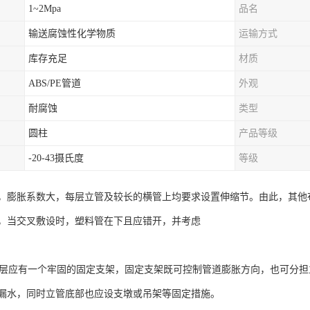
1~2Mpa
品名
输送腐蚀性化学物质
运输方式
库存充足
材质
ABS/PE管道
外观
耐腐蚀
类型
圆柱
产品等级
-20-43摄氏度
等级
，膨胀系数大，每层立管及较长的横管上均要求设置伸缩节。由此，其他布
，当交叉敷设时，塑料管在下且应错开，并考虑
管每层应有一个牢固的固定支架，固定支架既可控制管道膨胀方向，也可分
漏水，同时立管底部也应设支墩或吊架等固定措施。