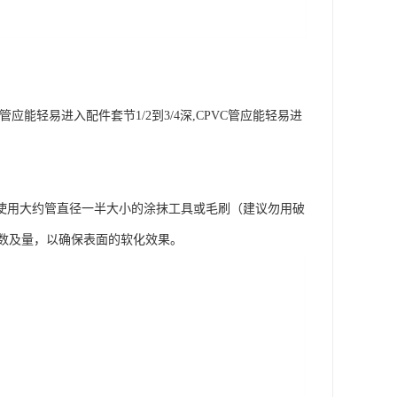
轻易进入配件套节1/2到3/4深,CPVC管应能轻易进
使用大约管直径一半大小的涂抹工具或毛刷（建议勿用破
数及量，以确保表面的软化效果。