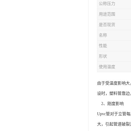
公称压力
用途范围
是否现货
名称
性能
形状
使用温度
由于受温度影响大
设时，塑料管靠边
2、刚度影响
Upvc管对于立
大，引起管道破裂