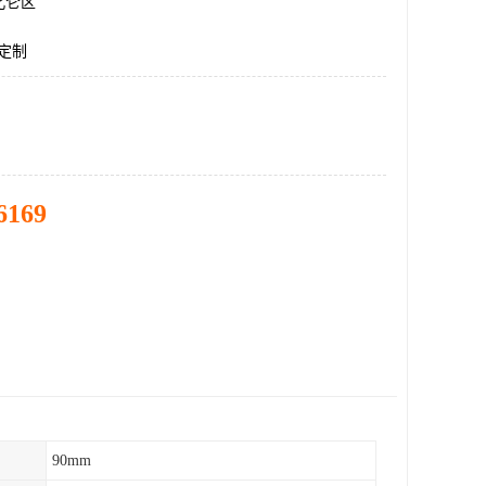
北仑区
道定制
6169
90mm