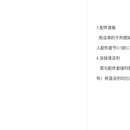
3.配件准备
用洁净的干布擦掉管
入配件套节1/3到1
4.涂抹清洁剂
管与配件套接时胶
布）将清洁剂均匀