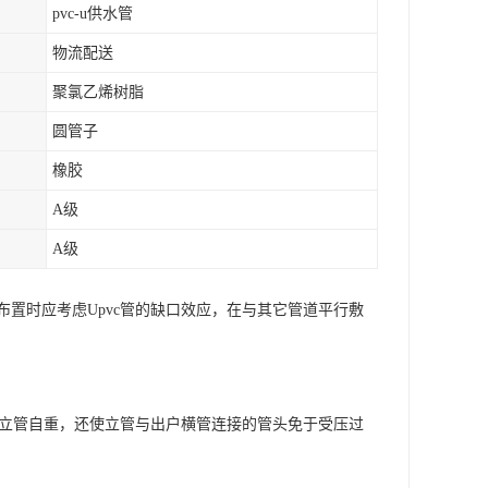
pvc-u供水管
物流配送
聚氯乙烯树脂
圆管子
橡胶
A级
A级
置时应考虑Upvc管的缺口效应，在与其它管道平行敷
担立管自重，还使立管与出户横管连接的管头免于受压过