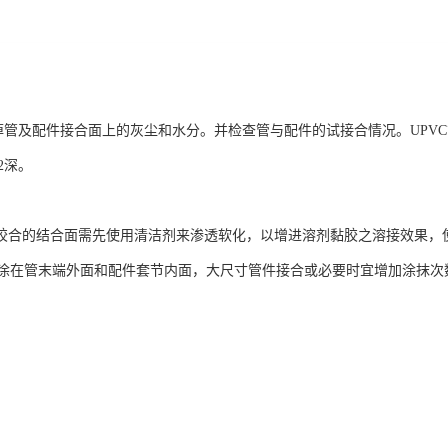
及配件接合面上的灰尘和水分。并检查管与配件的试接合情况。UPVC管应能
/2深。
合的结合面需先使用清洁剂来渗透软化，以增进溶剂黏胶之溶接效果，
涂在管末端外面和配件套节内面，大尺寸管件接合或必要时宜增加涂抹次