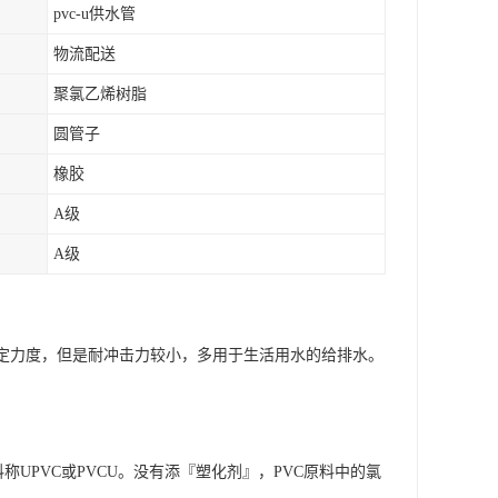
pvc-u供水管
物流配送
聚氯乙烯树脂
圆管子
橡胶
A级
A级
有一定力度，但是耐冲击力较小，多用于生活用水的给排水。
VC原料称UPVC或PVCU。没有添『塑化剂』，PVC原料中的氯