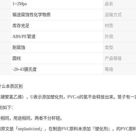
1~2Mpa
品名
输送腐蚀性化学物质
运输方式
库存充足
材质
ABS/PE管道
外观
耐腐蚀
类型
圆柱
产品等级
-20-43摄氏度
等级
有什么本质区别
VC（硬聚氯乙烯），U表示添加塑化剂，PVC-u的氯不会释放出来。管子
区别如下：
c的材质相同，用途相同，两者不分轩轾。
，它的原文是「unplasticized」，在制造PVC原料未添加『塑化剂』，的P