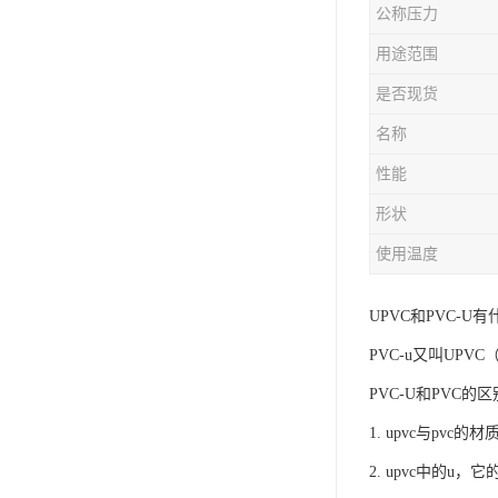
公称压力
用途范围
是否现货
名称
性能
形状
使用温度
UPVC和PVC-U
PVC-u又叫UP
PVC-U和PVC的
1. upvc与pv
2. upvc中的u