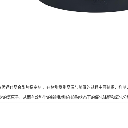
界名优钙锌复合型热稳定剂 ，在树脂受到高温与熔融的过程中可捕捉、抑
定的氯原子。从而有效科学的控制树脂在熔融状态下的催化降解和氧化分