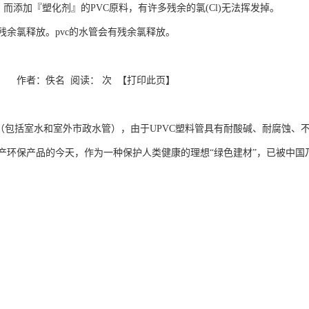
掉，而添加『塑化剂』的PVC原料，有许多残余的氯(Cl)无法挥发掉。
没有残余氯释放。pvc的水管会有残余氯释放。
 来源： 作者：佚名 阅读： 次 【打印此页】
：
程（包括室水和室外市政水管），由于UPVC塑料管具有耐酸碱、耐腐蚀
产环保产品的今天，作为一种保护人类健康的理想“绿色建材”，已被中国