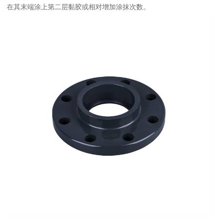
在其末端涂上第二层黏胶或相对增加涂抹次数。