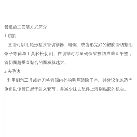
管道施工安装方式简介
1.切割
直管可以用轮形塑胶管切割器、电锯、或齿形完好的塑胶管切割用
锯子等简单工具轻松切割。在切割时尽量确保管被切成垂直平整，
管切面越垂直黏合的面积就越大。
2.去毛边
利用倒角工具或锉刀将管端内外的毛屑清除干净。并建议施以适当
倒角以使管口易于进入套节，并减少抹去配件上溶剂黏胶的机会。