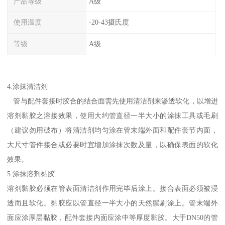
产品等级
A级
使用温度
-20-43摄氏度
等级
A级
4.涂抹清洁剂
管与配件套接时胶合的结合面需先使用清洁剂来渗透软化，以增进
溶剂黏胶之溶接效果，使用大约管直径一半大小的涂抹工具或毛刷
（建议勿用破布）将清洁剂均匀涂在管末端外面和配件套节内面，
大尺寸管件接合或必要时宜增加涂抹次数及量，以确保表面的软化
效果。
5.涂抹溶剂黏胶
溶剂黏胶必须在管表面清洁剂作用完毕后涂上。接合表面必须被浸
透而且软化。黏胶应以管直径一半大小的天然鬃刷涂上。管末端外
面应涂厚层黏胶，配件套接内面应涂中等厚度黏胶。大于DN50的管