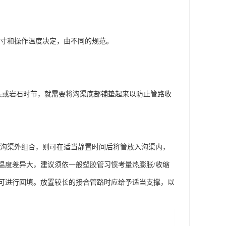
寸和操作温度决定，由不同的规范。
头或岩石时节，就需要将沟渠底部铺垫起来以防止管路收
沟渠外组合，则可在适当静置时间后将管放入沟渠内，
温度差异大，建议须依一般塑胶管习惯考量热膨胀/收缩
可进行回填。放置较长的接合管路时应给予适当支撑，以