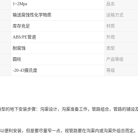
1~2Mpa
品名
输送腐蚀性化学物质
运输方式
库存充足
材质
ABS/PE管道
外观
耐腐蚀
类型
圆柱
产品等级
-20-43摄氏度
等级
型的地下安装步骤：沟渠设计，沟渠准备工作，管路组合，管路的铺设
以便利安装，但是要尽量窄一点，视管路要在沟渠内或沟渠外组合而定。