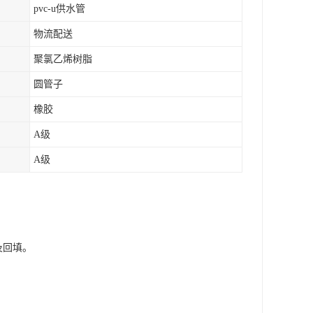
pvc-u供水管
物流配送
聚氯乙烯树脂
圆管子
橡胶
A级
A级
及回填。