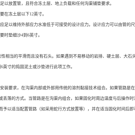
足以放置管，且符合冻土层、地上负载和任何沟渠铺垫要求。
要在冻土层以下12英寸。
应足以维持外部应力水准低于可接受的设计应力。设计应力可以由管的尺
要时垫细沙4到6英寸。
性相当的平滑而且没有石头。如果遇到不易移动的岩排、硬土层、大石
到6英寸的捣固泥土或沙垫进行此项工作。
安装要求，在沟渠内部或外部用传统的溶剂黏接技术组合。如果管路是在
或丢落的方式。当管路是在沟渠内组合，如果固化时周边温度与后操作时
而予以适当配置管路（如采用蛇行方式放置等），并在适当固化时间后即