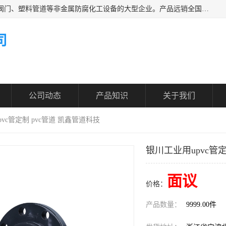
凯鑫管道科技有限公司是一家专业生产PPH、CPVC各类塑料阀门、塑料管道等非金属防腐化工设备的大型企业。产品远销全国三十一个省、市、自治区,广泛应用于化工、石油、氯碱、染料、制药、农药等行业，深受广大用户欢迎，是目前国内生产化工泵、阀门规模较大的生产基地之一。
司
公司动态
产品知识
关于我们
pvc管定制 pvc管道 凯鑫管道科技
银川工业用upvc管定
面议
价格：
产品数量：
9999.00件