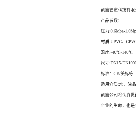
凯鑫管道科技有限
产品参数：
压力:0.6Mpa-1.0Mp
材质:UPVC、CPV
温度:-40℃-140℃
尺寸:DN15-DN100
标准：GB/美标等
适用介质:水、油
凯鑫公司将认真贯
企业的生命，也是