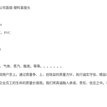
公司直接-塑料直接头
a
C、PVC
0
品、气体、蒸汽、酸类。等等。。。。。。。
彻用户至上。通过质量争、上、创效益的质量方针，执行诚实守信、精益
企业员工的生命的质量价值观。我们将真诚融入承诺、责任、信念之中。