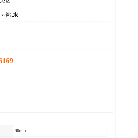
北仑区
pvc管定制
6169
90mm