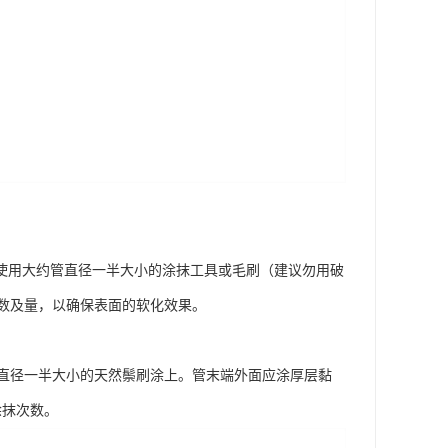
使用大约管直径一半大小的涂抹工具或毛刷（建议勿用破
数及量，以确保表面的软化效果。
直径一半大小的天然鬃刷涂上。管末端外面应涂厚层黏
涂抹次数。