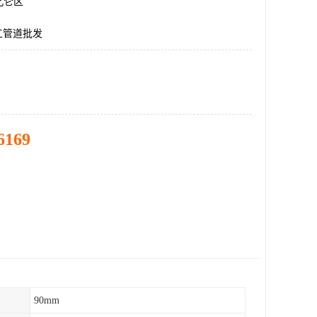
北仑区
化工管道批发
6169
90mm