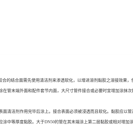
合的结合面需先使用清洁剂来渗透软化，以增进溶剂黏胶之溶接效果，
涂在管末端外面和配件套节内面，大尺寸管件接合或必要时宜增加涂抹次
表面清洁剂作用完毕后涂上。接合表面必须被浸透而且软化。黏胶应以管
应涂中等厚度黏胶。大于DN50的管在其末端涂上第二层黏胶或相对增加