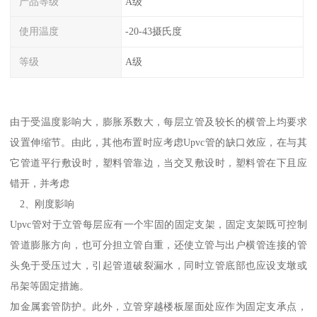
产品等级
A级
使用温度
-20-43摄氏度
等级
A级
由于受温度影响大，膨胀系数大，每层立管及较长的横管上均要求
设置伸缩节。由此，其他布置时应考虑Upvc管的缺口效应，在与其
它管道平行敷设时，塑料管靠边，当交叉敷设时，塑料管在下且应
错开，并考虑
2、刚度影响
Upvc管对于立管每层应有一个牢固的固定支架，固定支架既可控制
管道膨胀方向，也可分担立管自重，还使立管与出户横管连接的管
头免于受压过大，引起管道破裂漏水，同时立管底部也应设支墩或
吊架等固定措施。
加金属套管防护。此外，立管穿越楼板屋面处应作为固定支承点，