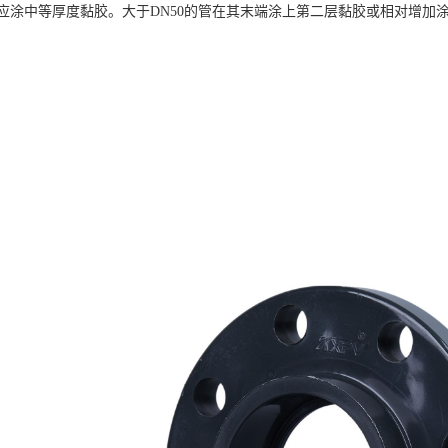
应涂中等厚度黏胶。大于DN50的管在其末端涂上第二层黏胶或相对增加