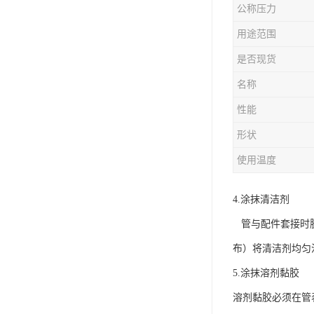
公称压力
用途范围
是否现货
名称
性能
形状
使用温度
4.涂抹清洁剂
管与配件套接时胶
布）将清洁剂均匀
5.涂抹溶剂黏胶
溶剂黏胶必须在管