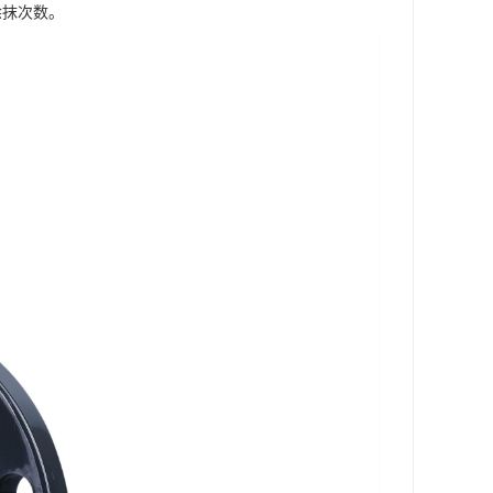
涂抹次数。