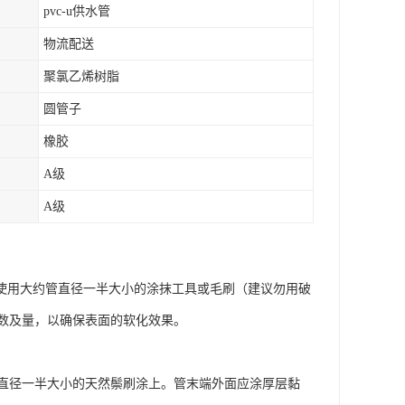
pvc-u供水管
物流配送
聚氯乙烯树脂
圆管子
橡胶
A级
A级
使用大约管直径一半大小的涂抹工具或毛刷（建议勿用破
数及量，以确保表面的软化效果。
直径一半大小的天然鬃刷涂上。管末端外面应涂厚层黏