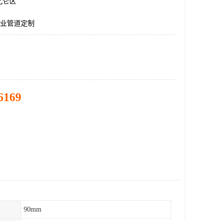
北仑区
工业管道定制
6169
90mm