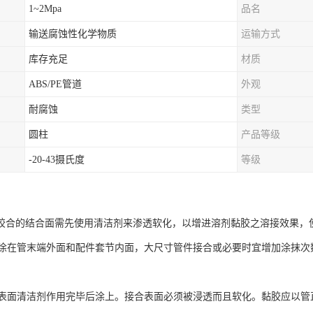
1~2Mpa
品名
输送腐蚀性化学物质
运输方式
库存充足
材质
ABS/PE管道
外观
耐腐蚀
类型
圆柱
产品等级
-20-43摄氏度
等级
合的结合面需先使用清洁剂来渗透软化，以增进溶剂黏胶之溶接效果，
涂在管末端外面和配件套节内面，大尺寸管件接合或必要时宜增加涂抹次
表面清洁剂作用完毕后涂上。接合表面必须被浸透而且软化。黏胶应以管