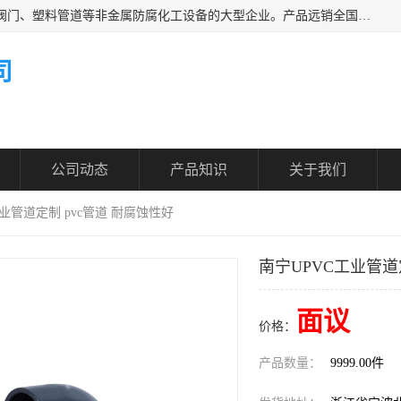
凯鑫管道科技有限公司是一家专业生产PPH、CPVC各类塑料阀门、塑料管道等非金属防腐化工设备的大型企业。产品远销全国三十一个省、市、自治区,广泛应用于化工、石油、氯碱、染料、制药、农药等行业，深受广大用户欢迎，是目前国内生产化工泵、阀门规模较大的生产基地之一。
司
公司动态
产品知识
关于我们
工业管道定制 pvc管道 耐腐蚀性好
南宁UPVC工业管道
面议
价格：
产品数量：
9999.00件