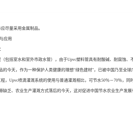
亦应尽量采用金属制品。
题与应用
域：
程（包括室水和室外市政水管），由于Upvc塑料管具有耐酸碱、耐腐蚀
品的今天，作为一种保护人类健康的理想“绿色建材”，已被中国乃至全球
工程，Upvc喷滴灌溉系统的使用与普通灌溉相比，可节水50％－70％，
资源缺乏、农业生产灌溉方式落后的今天，这对促进中国节水农业生产发展