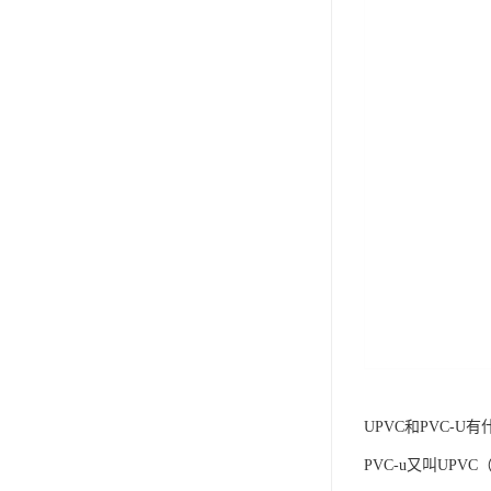
UPVC和PVC-U
PVC-u又叫UP