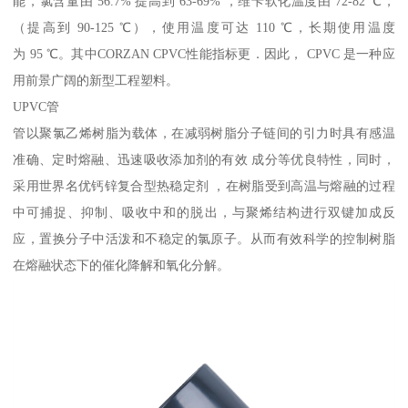
能，氯含量由 56.7% 提高到 63-69% ，维卡软化温度由 72-82 ℃，
（提高到 90-125 ℃），使用温度可达 110 ℃，长期使用温度
为 95 ℃。其中CORZAN CPVC性能指标更．因此， CPVC 是一种应
用前景广阔的新型工程塑料。
UPVC管
管以聚氯乙烯树脂为载体，在减弱树脂分子链间的引力时具有感温
准确、定时熔融、迅速吸收添加剂的有效 成分等优良特性，同时，
采用世界名优钙锌复合型热稳定剂 ，在树脂受到高温与熔融的过程
中可捕捉、抑制、吸收中和的脱出，与聚烯结构进行双键加成反
应，置换分子中活泼和不稳定的氯原子。从而有效科学的控制树脂
在熔融状态下的催化降解和氧化分解。