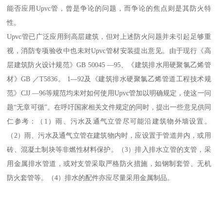
能否应用Upvc管，曾是争论的问题，而争论的焦点则是其防火特
性。
Upvc管已广泛应用到高层建筑，但对上述防火问题并未引起足够重
视，消防专项验收中也未对Upvc管材安装提出意见。由于现行《高
层建筑防火设计规范》GB 50045 —95、《建筑排水用硬聚氯乙烯管
材》GB ／T5836。 1—92及《建筑排水硬聚氯乙烯管道工程技术规
范》CJJ —96等规范均未对如何使用Upvc管加以明确规定，使这一问
题“无章可循”。在呼吁国家相关文件规定的同时，提出一些意见供同
仁参考：（1）雨、污水及通气立管尽可能沿建筑物外墙设置。
（2）雨、污水及通气立管在建筑物内时，应设置于管道井内，或用
砖、混凝土制块等非燃性材料保护。（3）排入排水立管的支管，采
用金属排水管道，或对支管采取严格防火措施，如钢制套管、无机
防火套管等。（4）排水的配件亦应尽量采用金属制品。