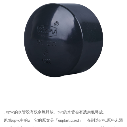
. upvc的水管没有残余氯释放。pvc的水管会有残余氯释放。
凯鑫upvc中的u，它的原文是「unplasticized」，在制造PVC原料未添