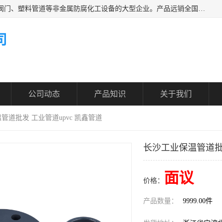
凯鑫管道科技有限公司是一家专业生产PPH、CPVC各类塑料阀门、塑料管道等非金属防腐化工设备的大型企业。产品远销全国三十一个省、市、自治区,广泛应用于化工、石油、氯碱、染料、制药、农药等行业，深受广大用户欢迎，是目前国内生产化工泵、阀门规模较大的生产基地之一。
司
公司动态
产品知识
关于我们
管道批发 工业管道upvc 凯鑫管道
长沙工业保温管道批发
面议
价格：
产品数量：
9999.00件