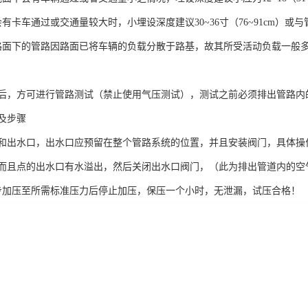
有卡车通过或交通量较大时，小埋设深度建议30~36寸（76~91cm）
路面下的管路因路面已将车辆的负载分散于路基，故其所受活动负载一般
后，方可进行管路测试（禁止使用气压测试），测试之前必须排出管路内
及步骤
和出水口，出水口应预留在整个管路系统的位置，并且安装阀门，具体操作
而且点的出水口有水溢出，然后关闭出水口阀门，（此为排出管道内的空
步加压至所需标准压力后停止加压，保压一个小时，无泄漏，试压合格！