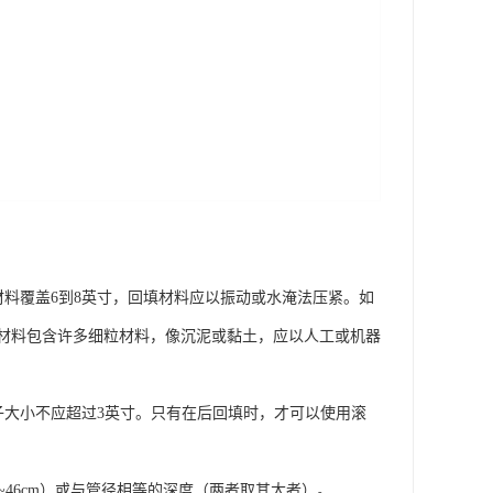
材料覆盖6到8英寸，回填材料应以振动或水淹法压紧。如
材料包含许多细粒材料，像沉泥或黏土，应以人工或机器
大小不应超过3英寸。只有在后回填时，才可以使用滚
~46cm）或与管径相等的深度（两者取其大者）。