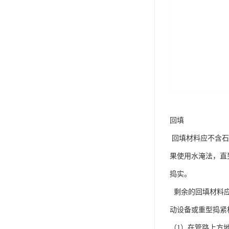
回填
回填材料应不含石
果使用水淹法，直
捣实。
剩余的回填材料应
动设备或重型捣紧
（1）在管路上方地