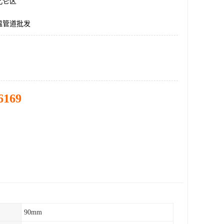
北仑区
温管道批发
6169
90mm