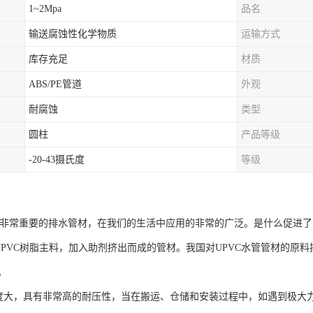
1~2Mpa
品名
输送腐蚀性化学物质
运输方式
库存充足
材质
ABS/PE管道
外观
耐腐蚀
类型
圆柱
产品等级
-20-43摄氏度
等级
种非常重要的排水管材，在我们的生活中应用的非常的广泛。是什么促进了了
UPVC树脂主料，加入助剂挤出而成的管材。我国对UPVC水管管材的原
。
度大，具有非常高的耐压性，当在搬运、仓储和安装过程中，如遇到极大