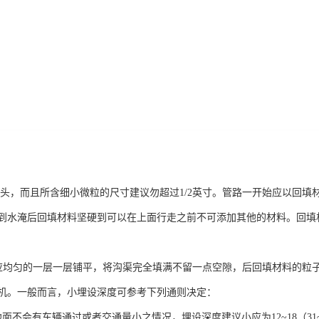
头，而且所含细小微粒的尺寸建议勿超过1/2英寸。管路一开始应以回填
到水淹后回填材料坚硬到可以在上面行走之前不可添加其他的材料。回填
均匀的一层一层铺平，将沟渠完全填满不留一点空隙，后回填材料的粒子
机。一般而言，小埋设深度可参考下列通则决定：
面不会有车辆通过或者交通量小之情况，埋设深度建议小应为12~18（31