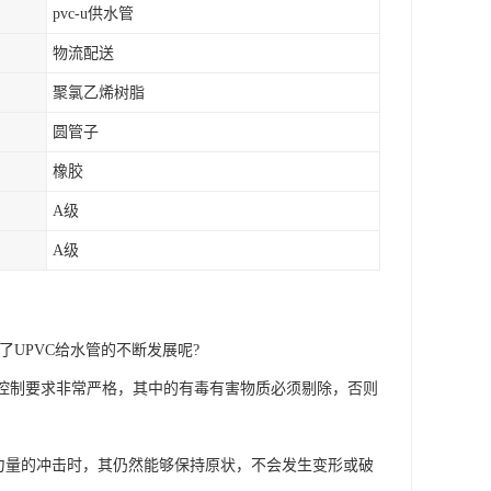
pvc-u供水管
物流配送
聚氯乙烯树脂
圆管子
橡胶
A级
A级
UPVC给水管的不断发展呢?
料控制要求非常严格，其中的有毒有害物质必须剔除，否则
力量的冲击时，其仍然能够保持原状，不会发生变形或破