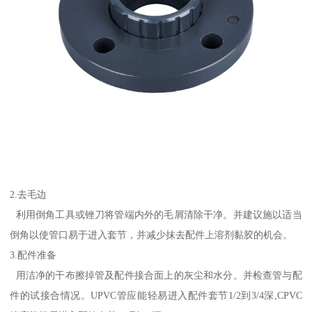
2.去毛边
利用倒角工具或锉刀将管端内外的毛屑清除干净。并建议施以适当
倒角以使管口易于进入套节，并减少抹去配件上溶剂黏胶的机会。
3.配件准备
用洁净的干布擦掉管及配件接合面上的灰尘和水分。并检查管与配
件的试接合情况。UPVC管应能轻易进入配件套节1/2到3/4深,CPVC