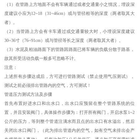
（1）在管路上方地面不会有车辆通过或者交通量小之情况，埋设深
度建议小应为12~18（31~46cm）或与管径相等的深度（两者取其大
者）。
（2）当管路上方会有卡车通过或交通量较大时，小埋设深度建议
30~36寸（76~91cm）或与管径等长之深度（两者取其大者）。
（3）水泥及柏油路面下的管路因路面已将车辆的负载分散于路基，
故其所受活动负载一般多可忽略不计。
注意：
上述所有步骤达成后，方可进行管路测试（禁止使用气压测试），
测试之前必须排出管路内的空气，方可测试！
管道压力测试方法及步骤
首先布置好进水口和出水口，出水口应预留在整个管路系统的位
置，并且安装阀门，具体操作步骤为：打开所有阀门，开启水泵1~2
公斤的压力，等到整个管道注满水而且点的出水口有水溢出，然后
关闭出水口阀门，（此为排出管道内的空气，如有空气未排出会产