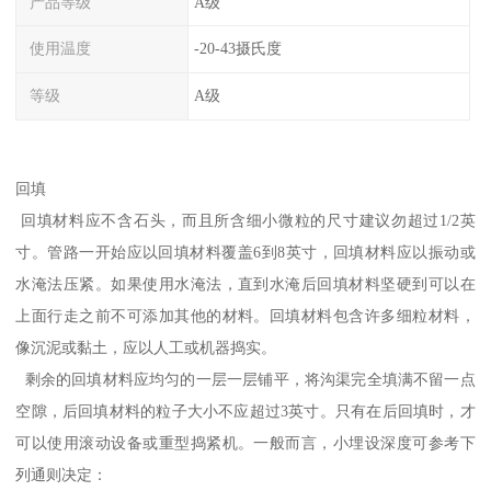
产品等级
A级
使用温度
-20-43摄氏度
等级
A级
回填
回填材料应不含石头，而且所含细小微粒的尺寸建议勿超过1/2英
寸。管路一开始应以回填材料覆盖6到8英寸，回填材料应以振动或
水淹法压紧。如果使用水淹法，直到水淹后回填材料坚硬到可以在
上面行走之前不可添加其他的材料。回填材料包含许多细粒材料，
像沉泥或黏土，应以人工或机器捣实。
剩余的回填材料应均匀的一层一层铺平，将沟渠完全填满不留一点
空隙，后回填材料的粒子大小不应超过3英寸。只有在后回填时，才
可以使用滚动设备或重型捣紧机。一般而言，小埋设深度可参考下
列通则决定：