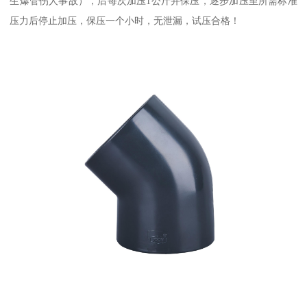
生爆管伤人事故），后每次加压1公斤并保压，逐步加压至所需标准
压力后停止加压，保压一个小时，无泄漏，试压合格！