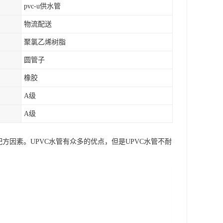
pvc-u供水管
物流配送
聚氯乙烯树脂
圆管子
橡胶
A级
A级
方因素。UPVC水管有众多的优点，但是UPVC水管不耐