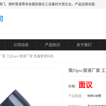
凯鑫管道科技有限公司是一家专业生产PPH、CPVC各类塑料阀门、塑料管道等非金属防腐化工设备的大型企业。产品远销全国三十一个省、市、自治区,广泛应用于化工、石油、氯碱、染料、制药、农药等行业，深受广大用户欢迎，是目前国内生产化工泵、阀门规模较大的生产基地之一。
司
公司动态
产品知识
关于我们
道厂家 工业upvc管道厂家 凯鑫管道科技
银川pvc管道厂家 
面议
价格：
产品数量：
9999.00件