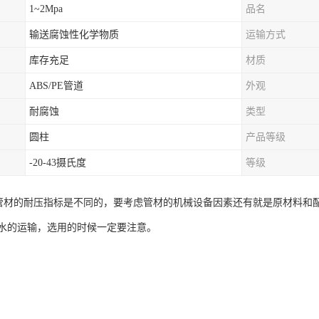
1~2Mpa
品名
输送腐蚀性化学物质
运输方式
库存充足
材质
ABS/PE管道
外观
耐腐蚀
类型
圆柱
产品等级
-20-43摄氏度
等级
管管材的耐压指标是不同的，要考虑管材的机械设备因素还有就是原材料和配
水的运输，选用的时候一定要注意。