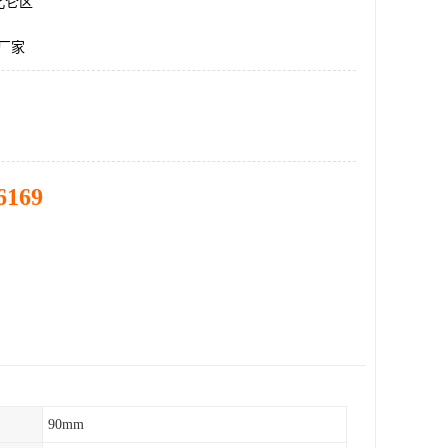
北仑区
道厂家
6169
90mm