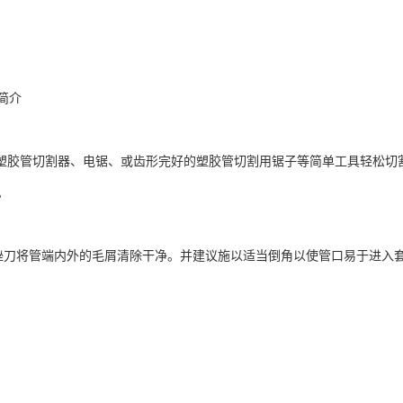
简介
胶管切割器、电锯、或齿形完好的塑胶管切割用锯子等简单工具轻松切
。
刀将管端内外的毛屑清除干净。并建议施以适当倒角以使管口易于进入