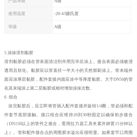
产品等级
A级
使用温度
-20-43摄氏度
等级
A级
5.涂抹溶剂黏胶
溶剂黏胶必须在管表面清洁剂作用完毕后涂上。接合表面必须被浸
透而且软化。黏胶应以管直径一半大小的天然鬃刷涂上。管末端外
面应涂厚层黏胶，配件套接内面应涂中等厚度黏胶。大于DN50的管
在其末端涂上第二层黏胶或相对增加涂抹次数。
6 .组合
涂完黏胶后，应立即将管插入配件套接并旋转1/4圈，管必须和配
件套节底部接触。接口组合应维持20到30秒固定以确保初步接合
（DN150以上的管件之接合，需用拉力器工具夹紧并静置15分钟以
上）。管和配件接合点的周围胶水溢出应很明显。如果套节口周围