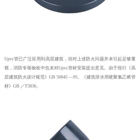
Upvc管已广泛应用到高层建筑，但对上述防火问题并未引起足够重
视，消防专项验收中也未对Upvc管材安装提出意见。由于现行《高
层建筑防火设计规范》GB 50045 —95、《建筑排水用硬聚氯乙烯管
材》GB ／T5836。