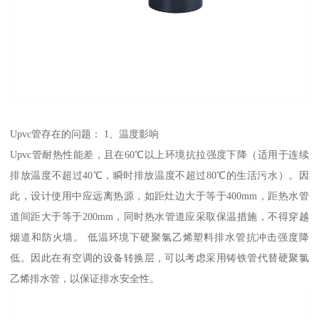
Upvc管存在的问题： 1、温度影响
Upvc管耐热性能差，且在60℃以上环境抗拉强度下降（适用于连续
排放温度不超过40℃，瞬时排放温度不超过80℃的生活污水）。因
此，设计使用中应远离热源，如距灶边大于等于400mm，距热水管
道间距大于等于200mm，同时热水管道应采取保温措施，不得穿越
烟道和防火墙。 低温环境下硬聚氯乙烯塑料排水管抗冲击强度降
低。因此在有空调的设备转换层，可以考虑采用铸铁管代替硬聚氯
乙烯排水管，以保证排水安全性。