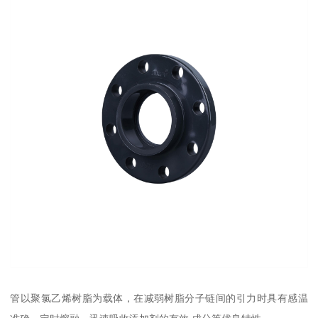
管以聚氯乙烯树脂为载体，在减弱树脂分子链间的引力时具有感温