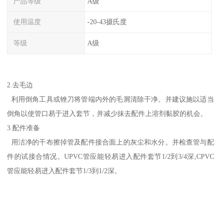
产品等级
A级
使用温度
-20-43摄氏度
等级
A级
2.去毛边
利用倒角工具或锉刀将管端内外的毛屑清除干净。并建议施以适当
倒角以使管口易于进入套节，并减少抹去配件上溶剂黏胶的机会。
3.配件准备
用洁净的干布擦掉管及配件接合面上的灰尘和水分。并检查管与配
件的试接合情况。UPVC管应能轻易进入配件套节1/2到3/4深,CPVC
管应能轻易进入配件套节1/3到1/2深。