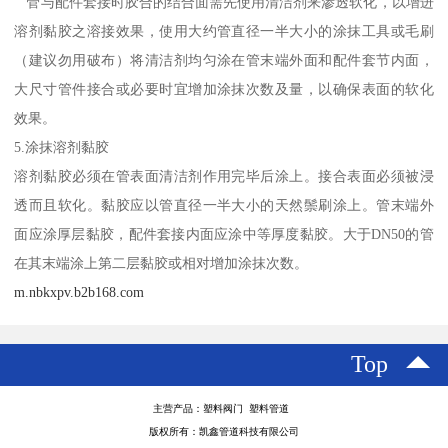
管与配件套接时胶合的结合面需先使用清洁剂来渗透软化，以增进
溶剂黏胶之溶接效果，使用大约管直径一半大小的涂抹工具或毛刷
（建议勿用破布）将清洁剂均匀涂在管末端外面和配件套节内面，
大尺寸管件接合或必要时宜增加涂抹次数及量，以确保表面的软化
效果。
5.涂抹溶剂黏胶
溶剂黏胶必须在管表面清洁剂作用完毕后涂上。接合表面必须被浸
透而且软化。黏胶应以管直径一半大小的天然鬃刷涂上。管末端外
面应涂厚层黏胶，配件套接内面应涂中等厚度黏胶。大于DN50的管
在其末端涂上第二层黏胶或相对增加涂抹次数。
m.nbkxpv.b2b168.com
Top
主营产品：塑料阀门 塑料管道
版权所有：凯鑫管道科技有限公司