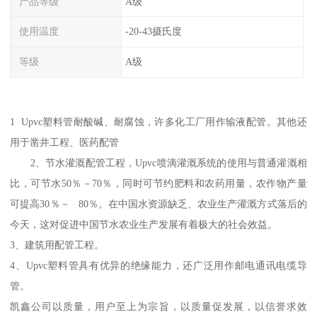
产品等级
A级
使用温度
-20-43摄氏度
等级
A级
1 Upvc塑料管耐酸碱、耐腐蚀，许多化工厂用作输液配管。其他还
用于凿井工程、医药配管
2、节水灌溉配管工程，Upvc喷滴灌溉系统的使用与普通灌溉相
比，可节水50％－70％，同时可节约肥料和农药用量，农作物产量
可提高30％－ 80％。在中国水资源缺乏、农业生产灌溉方式落后的
今天，这对促进中国节水农业生产发展有着极大的社会效益。
3、建筑用配管工程。
4、Upvc塑料管具有优异的绝缘能力，还广泛用作邮电通讯电缆导
管。
凯鑫公司以质量，用户至上为宗旨，以质量促发展，以信誉求效