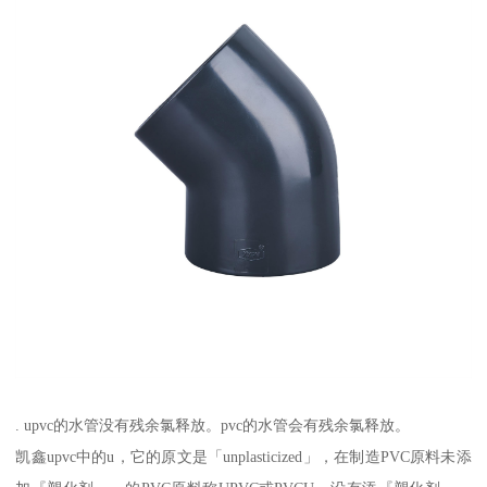
. upvc的水管没有残余氯释放。pvc的水管会有残余氯释放。
凯鑫upvc中的u，它的原文是「unplasticized」，在制造PVC原料未添