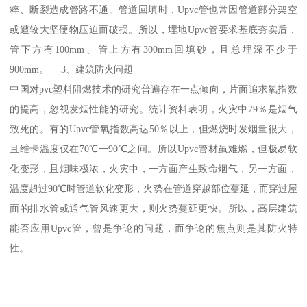
粹、断裂造成管路不通。管道回填时，Upvc管也常因管道部分架空
或遭较大坚硬物压迫而破损。所以，埋地Upvc管要求基底夯实后，
管下方有100mm、管上方有300mm回填砂，且总埋深不少于
900mm。 3、建筑防火问题
中国对pvc塑料阻燃技术的研究普遍存在一点倾向，片面追求氧指数
的提高，忽视发烟性能的研究。统计资料表明，火灾中79％是烟气
致死的。有的Upvc管氧指数高达50％以上，但燃烧时发烟量很大，
且维卡温度仅在70℃一90℃之间。所以Upvc管材虽难燃，但极易软
化变形，且烟味极浓，火灾中，一方面产生致命烟气，另一方面，
温度超过90℃时管道软化变形，火势在管道穿越部位蔓延，而穿过屋
面的排水管或通气管风速更大，则火势蔓延更快。所以，高层建筑
能否应用Upvc管，曾是争论的问题，而争论的焦点则是其防火特
性。