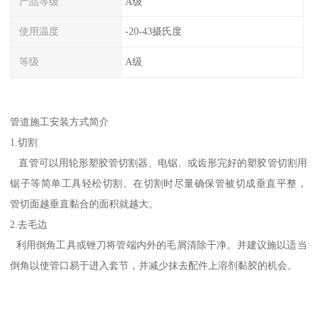
产品等级
A级
使用温度
-20-43摄氏度
等级
A级
管道施工安装方式简介
1.切割
直管可以用轮形塑胶管切割器、电锯、或齿形完好的塑胶管切割用
锯子等简单工具轻松切割。在切割时尽量确保管被切成垂直平整，
管切面越垂直黏合的面积就越大。
2.去毛边
利用倒角工具或锉刀将管端内外的毛屑清除干净。并建议施以适当
倒角以使管口易于进入套节，并减少抹去配件上溶剂黏胶的机会。