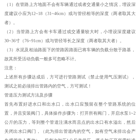
（1）在管路上方地面不会有车辆通过或者交通量小之情况，埋设深
度建议小应为12~18（31~46cm）或与管径相等的深度（两者取其大
者）。
（2）当管路上方会有卡车通过或交通量较大时，小埋设深度建议
30~36寸（76~91cm）或与管径等长之深度（两者取其大者）。
（3）水泥及柏油路面下的管路因路面已将车辆的负载分散于路基，
故其所受活动负载一般多可忽略不计。
注意：
上述所有步骤达成后，方可进行管路测试（禁止使用气压测试），
测试之前必须排出管路内的空气，方可测试！
管道压力测试方法及步骤
首先布置好进水口和出水口，出水口应预留在整个管路系统的位
置，并且安装阀门，具体操作步骤为：打开所有阀门，开启水泵1~2
公斤的压力，等到整个管道注满水而且点的出水口有水溢出，然后
关闭出水口阀门，（此为排出管道内的空气，如有空气未排出会产