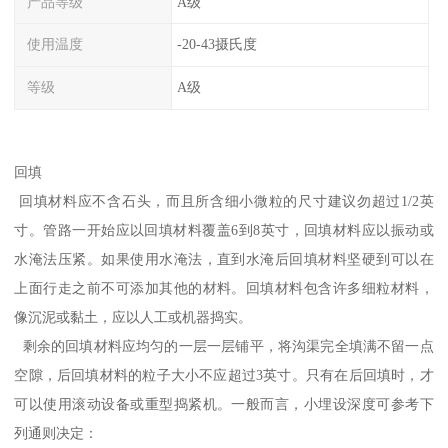
产品等级
A级
使用温度
-20-43摄氏度
等级
A级
回填
回填材料应不含石头，而且所含细小微粒的尺寸建议勿超过1/2英
寸。管路一开始应以回填材料覆盖6到8英寸，回填材料应以振动或
水淹法压紧。如果使用水淹法，直到水淹后回填材料坚硬到可以在
上面行走之前不可添加其他的材料。回填材料包含许多细粒材料，
像沉泥或黏土，应以人工或机器捣实。
剩余的回填材料应均匀的一层一层铺平，将沟渠完全填满不留一点
空隙，后回填材料的粒子大小不应超过3英寸。只有在后回填时，才
可以使用滚动设备或重型捣紧机。一般而言，小埋设深度可参考下
列通则决定：