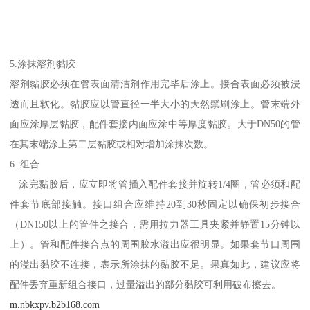
5.涂抹溶剂黏胶
溶剂黏胶必须在管表面清洁剂作用完毕后涂上。接合表面必须被浸
透而且软化。黏胶应以管直径一半大小的天然鬃刷涂上。管末端外
面应涂厚层黏胶，配件套接内面应涂中等厚度黏胶。大于DN50的管
在其末端涂上第二层黏胶或相对增加涂抹次数。
6 .组合
涂完黏胶后，应立即将管插入配件套接并旋转1/4圈，管必须和配
件套节底部接触。接口组合应维持20到30秒固定以确保初步接合
（DN150以上的管件之接合，需用拉力器工具夹紧并静置15分钟以
上）。管和配件接合点的周围胶水溢出应很明显。如果套节口周围
的溢出黏胶不连接，表示所涂抹的黏胶不足。果真如此，建议应将
配件丢弃重新组合接口，过量溢出的部分黏胶可利用破布擦去。
m.nbkxpv.b2b168.com