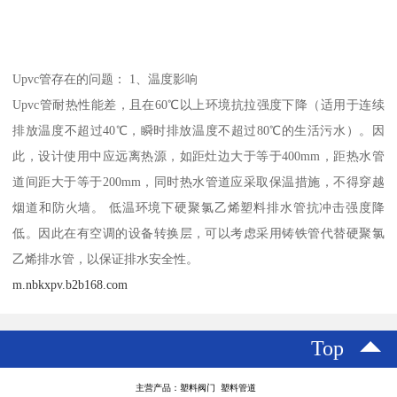
Upvc管存在的问题： 1、温度影响
Upvc管耐热性能差，且在60℃以上环境抗拉强度下降（适用于连续
排放温度不超过40℃，瞬时排放温度不超过80℃的生活污水）。因
此，设计使用中应远离热源，如距灶边大于等于400mm，距热水管
道间距大于等于200mm，同时热水管道应采取保温措施，不得穿越
烟道和防火墙。 低温环境下硬聚氯乙烯塑料排水管抗冲击强度降
低。因此在有空调的设备转换层，可以考虑采用铸铁管代替硬聚氯
乙烯排水管，以保证排水安全性。
m.nbkxpv.b2b168.com
Top
主营产品：塑料阀门 塑料管道