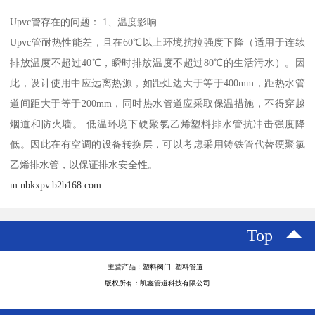
Upvc管存在的问题： 1、温度影响
Upvc管耐热性能差，且在60℃以上环境抗拉强度下降（适用于连续
排放温度不超过40℃，瞬时排放温度不超过80℃的生活污水）。因
此，设计使用中应远离热源，如距灶边大于等于400mm，距热水管
道间距大于等于200mm，同时热水管道应采取保温措施，不得穿越
烟道和防火墙。 低温环境下硬聚氯乙烯塑料排水管抗冲击强度降
低。因此在有空调的设备转换层，可以考虑采用铸铁管代替硬聚氯
乙烯排水管，以保证排水安全性。
m.nbkxpv.b2b168.com
Top
主营产品：塑料阀门 塑料管道
版权所有：凯鑫管道科技有限公司