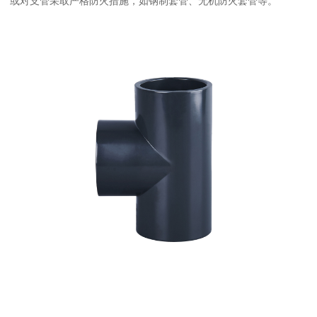
或对支管采取严格防火措施，如钢制套管、无机防火套管等。