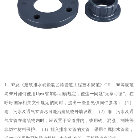
1—92及《建筑排水硬聚氯乙烯管道工程技术规范》CJJ —96等规范
均未对如何使用Upvc管加以明确规定，使这一问题“无章可循”。在
呼吁国家相关文件规定的同时，提出一些意见供同仁参考：（1）
雨、污水及通气立管尽可能沿建筑物外墙设置。（2）雨、污水及通
气立管在建筑物内时，应设置于管道井内，或用砖、混凝土制块等
非燃性材料保护。（3）排入排水立管的支管，采用金属排水管道，