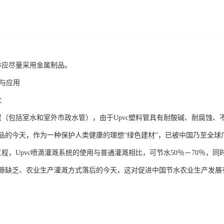
亦应尽量采用金属制品。
题与应用
域：
程（包括室水和室外市政水管），由于Upvc塑料管具有耐酸碱、耐腐蚀
品的今天，作为一种保护人类健康的理想“绿色建材”，已被中国乃至全球
工程，Upvc喷滴灌溉系统的使用与普通灌溉相比，可节水50％－70％，
资源缺乏、农业生产灌溉方式落后的今天，这对促进中国节水农业生产发展