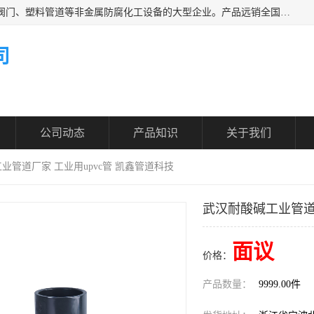
凯鑫管道科技有限公司是一家专业生产PPH、CPVC各类塑料阀门、塑料管道等非金属防腐化工设备的大型企业。产品远销全国三十一个省、市、自治区,广泛应用于化工、石油、氯碱、染料、制药、农药等行业，深受广大用户欢迎，是目前国内生产化工泵、阀门规模较大的生产基地之一。
司
公司动态
产品知识
关于我们
业管道厂家 工业用upvc管 凯鑫管道科技
武汉耐酸碱工业管道厂
面议
价格：
产品数量：
9999.00件