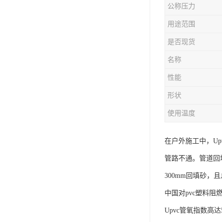
公称压力
用途范围
是否现货
名称
性能
形状
使用温度
在户外施工中，U
管路不通。管道回填
300mm回填砂，
中国对pvc塑料
Upvc管氧指数高