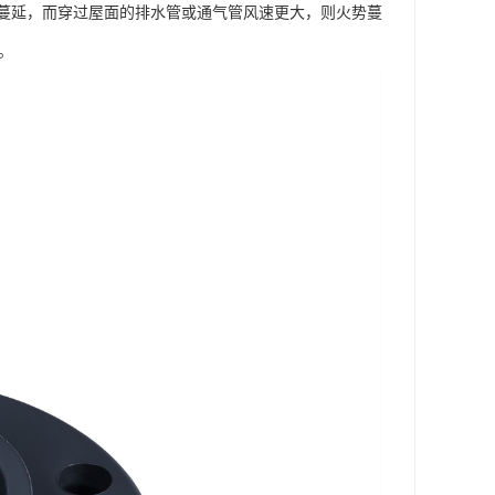
位蔓延，而穿过屋面的排水管或通气管风速更大，则火势蔓
。