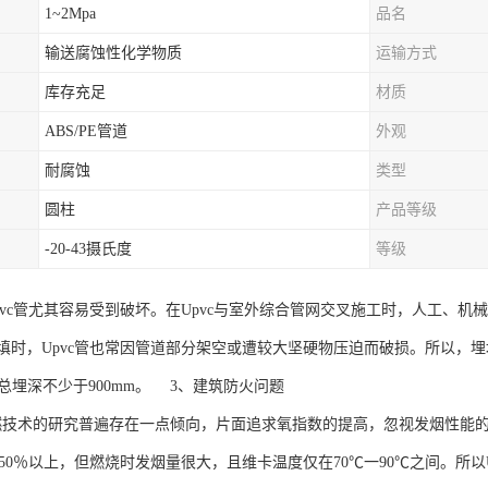
1~2Mpa
品名
输送腐蚀性化学物质
运输方式
库存充足
材质
ABS/PE管道
外观
耐腐蚀
类型
圆柱
产品等级
-20-43摄氏度
等级
pvc管尤其容易受到破坏。在Upvc与室外综合管网交叉施工时，人工、
时，Upvc管也常因管道部分架空或遭较大坚硬物压迫而破损。所以，埋地
且总埋深不少于900mm。 3、建筑防火问题
阻燃技术的研究普遍存在一点倾向，片面追求氧指数的提高，忽视发烟性能
达50％以上，但燃烧时发烟量很大，且维卡温度仅在70℃一90℃之间。所