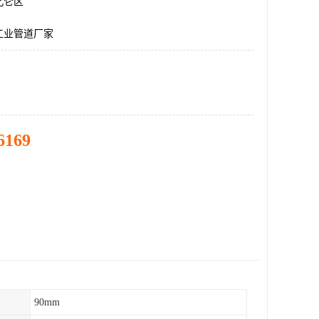
北仑区
工业管道厂家
6169
90mm