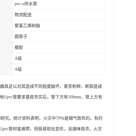
pvc-u供水管
物流配送
聚氯乙烯树脂
圆管子
橡胶
A级
A级
机械器具足以对其造成不同程度破坏，甚至粉粹、断裂造成
Upvc管要求基底夯实后，管下方有100mm、管上方有
的研究。统计资料表明，火灾中79％是烟气致死的。有的
以Upvc管材虽难燃，但极易软化变形，且烟味极浓，火灾