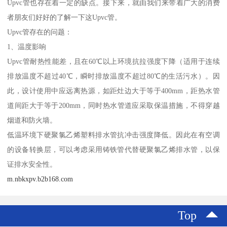
Upvc管也存在着一定的缺点。接下来，就由我们来带着广大的消费
者朋友们好好的了解一下这Upvc管。
Upvc管存在的问题：
1、温度影响
Upvc管耐热性能差，且在60℃以上环境抗拉强度下降（适用于连续
排放温度不超过40℃，瞬时排放温度不超过80℃的生活污水）。因
此，设计使用中应远离热源，如距灶边大于等于400mm，距热水管
道间距大于等于200mm，同时热水管道应采取保温措施，不得穿越
烟道和防火墙。
低温环境下硬聚氯乙烯塑料排水管抗冲击强度降低。因此在有空调
的设备转换层，可以考虑采用铸铁管代替硬聚氯乙烯排水管，以保
证排水安全性。
m.nbkxpv.b2b168.com
Top