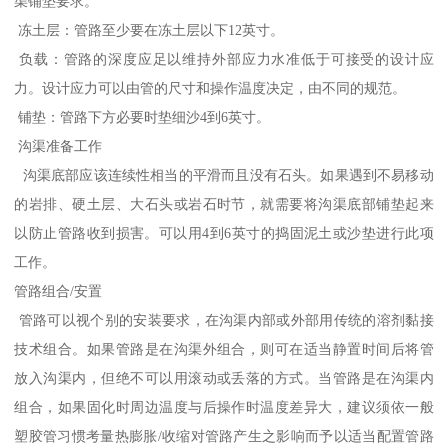
渠铺垫要求。
冻土层：管路至少要在冻土层以下12英寸。
负载：管路的深度应足以维持外部应力水准低于可接受的设计应
力。设计应力可以由管的尺寸和操作温度决定，由不同的规范。
铺垫：管路下方必要时垫细沙4到6英寸。
沟渠准备工作
沟渠底部应该连续性相当的平滑而且没有石头。如果遇到不易移动
的岩排、硬土层、大石头或岩石时节，就需要将沟渠底部铺垫起来
以防止管路收到损害。可以用4到6英寸的捣固泥土或沙垫进行此项
工作。
管路组合/安置
管路可以视个别的安装要求，在沟渠内部或外部用传统的溶剂黏接
技术组合。如果管路是在沟渠外组合，则可在适当静置时间后将管
放入沟渠内，但绝不可以用滚动或丢落的方式。当管路是在沟渠内
组合，如果固化时周边温度与后操作时温度差异大，建议须依一般
塑胶管习惯考量热膨胀/收缩对管路产生之影响而予以适当配置管路