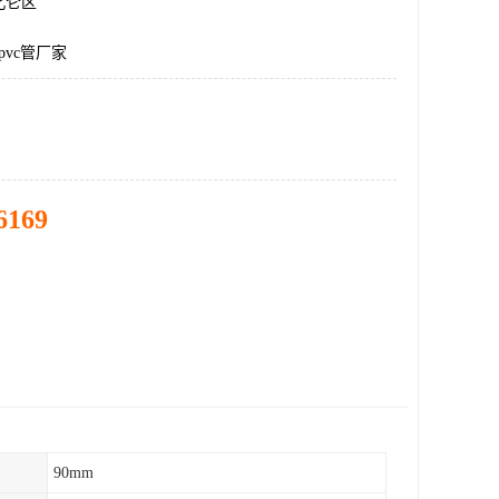
北仑区
pvc管厂家
6169
90mm