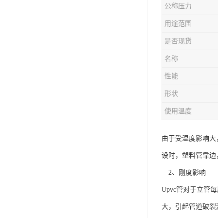
公称压力
用途范围
是否现货
名称
性能
形状
使用温度
由于受温度影响大
设时，塑料管靠边
2、刚度影响
Upvc管对于立
大，引起管道破裂