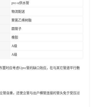
pvc-u供水管
物流配送
聚氯乙烯树脂
圆管子
橡胶
A级
A级
置时应考虑Upvc管的缺口效应，在与其它管道平行敷
担立管自重，还使立管与出户横管连接的管头免于受压过