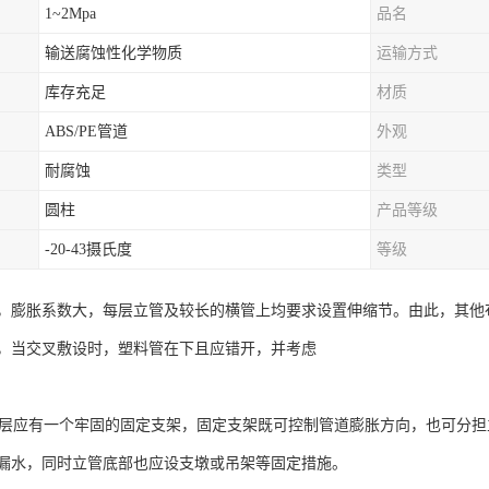
1~2Mpa
品名
输送腐蚀性化学物质
运输方式
库存充足
材质
ABS/PE管道
外观
耐腐蚀
类型
圆柱
产品等级
-20-43摄氏度
等级
，膨胀系数大，每层立管及较长的横管上均要求设置伸缩节。由此，其他布
，当交叉敷设时，塑料管在下且应错开，并考虑
管每层应有一个牢固的固定支架，固定支架既可控制管道膨胀方向，也可分
漏水，同时立管底部也应设支墩或吊架等固定措施。