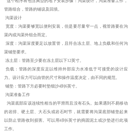
这个程序将包含典型的地下安装步骤：沟渠设计，沟渠准备工作，
管路组合，管路的铺设及回填。
沟渠设计
宽度：沟渠要够宽以便利安装，但是要尽量窄一点，视管路要在沟
渠内或沟渠外组合而定。
深度：沟渠深度要足以放置管，且符合冻土层、地上负载和任何沟
渠铺垫要求。
冻土层：管路至少要在冻土层以下12英寸。
负载：管路的深度应足以维持外部应力水准低于可接受的设计应
力。设计应力可以由管的尺寸和操作温度决定，由不同的规范。
铺垫：管路下方必要时垫细沙4到6英寸。
沟渠准备工作
沟渠底部应该连续性相当的平滑而且没有石头。如果遇到不易移动
的岩排、硬土层、大石头或岩石时节，就需要将沟渠底部铺垫起来
以防止管路收到损害。可以用4到6英寸的捣固泥土或沙垫进行此项
工作。