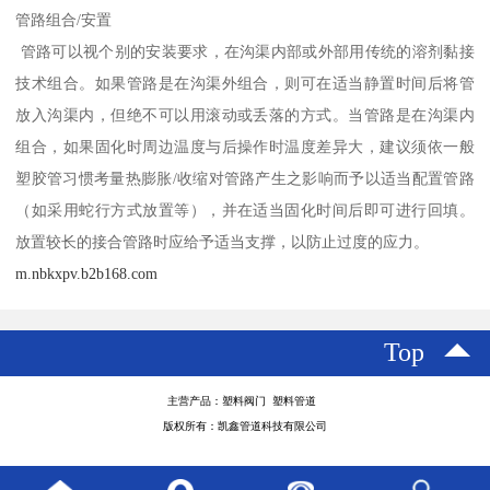
管路组合/安置
管路可以视个别的安装要求，在沟渠内部或外部用传统的溶剂黏接
技术组合。如果管路是在沟渠外组合，则可在适当静置时间后将管
放入沟渠内，但绝不可以用滚动或丢落的方式。当管路是在沟渠内
组合，如果固化时周边温度与后操作时温度差异大，建议须依一般
塑胶管习惯考量热膨胀/收缩对管路产生之影响而予以适当配置管路
（如采用蛇行方式放置等），并在适当固化时间后即可进行回填。
放置较长的接合管路时应给予适当支撑，以防止过度的应力。
m.nbkxpv.b2b168.com
Top
主营产品：塑料阀门 塑料管道
版权所有：凯鑫管道科技有限公司