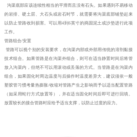
沟渠底部应该连续性相当的平滑而且没有石头。如果遇到不易移动
的岩排、硬土层、大石头或岩石时节，就需要将沟渠底部铺垫起来
以防止管路收到损害。可以用4到6英寸的捣固泥土或沙垫进行此项
工作。
管路组合/安置
管路可以视个别的安装要求，在沟渠内部或外部用传统的溶剂黏接
技术组合。如果管路是在沟渠外组合，则可在适当静置时间后将管
放入沟渠内，但绝不可以用滚动或丢落的方式。当管路是在沟渠内
组合，如果固化时周边温度与后操作时温度差异大，建议须依一般
塑胶管习惯考量热膨胀/收缩对管路产生之影响而予以适当配置管路
（如采用蛇行方式放置等），并在适当固化时间后即可进行回填。
放置较长的接合管路时应给予适当支撑，以防止过度的应力。