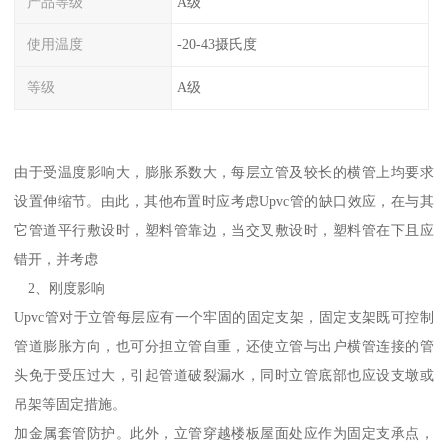
产品等级
A级
使用温度
-20-43摄氏度
等级
A级
由于受温度影响大，膨胀系数大，每层立管及较长的横管上均要求
设置伸缩节。由此，其他布置时应考虑Upvc管的缺口效应，在与其
它管道平行敷设时，塑料管靠边，当交叉敷设时，塑料管在下且应
错开，并考虑
2、刚度影响
Upvc管对于立管每层应有一个牢固的固定支架，固定支架既可控制
管道膨胀方向，也可分担立管自重，还使立管与出户横管连接的管
头免于受压过大，引起管道破裂漏水，同时立管底部也应设支墩或
吊架等固定措施。
加金属套管防护。此外，立管穿越楼板屋面处应作为固定支承点，