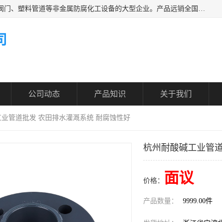
凯鑫管道科技有限公司是一家专业生产PPH、CPVC各类塑料阀门、塑料管道等非金属防腐化工设备的大型企业。产品远销全国三十一个省、市、自治区,广泛应用于化工、石油、氯碱、染料、制药、农药等行业，深受广大用户欢迎，是目前国内生产化工泵、阀门规模较大的生产基地之一。
司
公司动态
产品知识
关于我们
工业管道批发 农田排水灌溉系统 耐腐蚀性好
杭州耐酸碱工业管道
面议
价格：
产品数量：
9999.00件