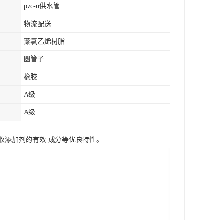
pvc-u供水管
物流配送
聚氯乙烯树脂
圆管子
橡胶
A级
A级
收添加剂的有效 成分等优良特性。