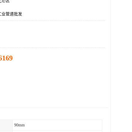
北仑区
工业管道批发
6169
90mm