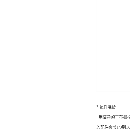
3.配件准备
用洁净的干布擦掉管
入配件套节1/3到1