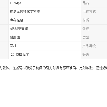
1~2Mpa
品名
输送腐蚀性化学物质
运输方式
库存充足
材质
ABS/PE管道
外观
耐腐蚀
类型
圆柱
产品等级
-20-43摄氏度
等级
为载体，在减弱树脂分子链间的引力时具有感温准确、定时熔融、迅速吸