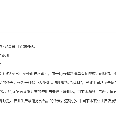
亦应尽量采用金属制品。
题与应用
域：
程（包括室水和室外市政水管），由于Upvc塑料管具有耐酸碱、耐腐蚀
品的今天，作为一种保护人类健康的理想“绿色建材”，已被中国乃至全球
工程，Upvc喷滴灌溉系统的使用与普通灌溉相比，可节水50％－70％，
资源缺乏、农业生产灌溉方式落后的今天，这对促进中国节水农业生产发展