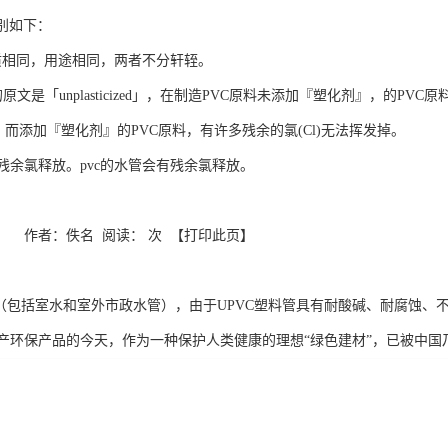
区别如下：
c的材质相同，用途相同，两者不分轩轾。
，它的原文是「unplasticized」，在制造PVC原料未添加『塑化剂』，的P
掉，而添加『塑化剂』的PVC原料，有许多残余的氯(Cl)无法挥发掉。
没有残余氯释放。pvc的水管会有残余氯释放。
 来源： 作者：佚名 阅读： 次 【打印此页】
：
程（包括室水和室外市政水管），由于UPVC塑料管具有耐酸碱、耐腐蚀
产环保产品的今天，作为一种保护人类健康的理想“绿色建材”，已被中国