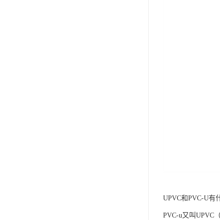
UPVC和PVC-U
PVC-u又叫UP