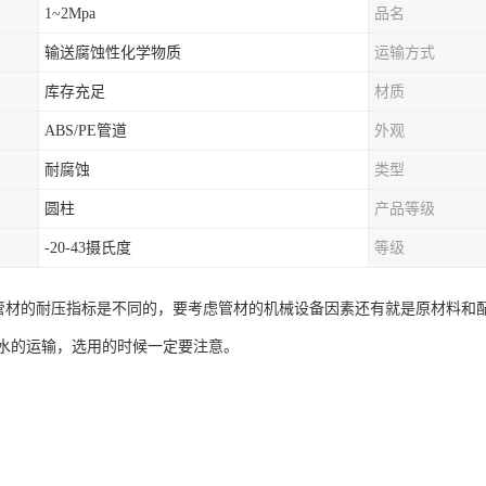
1~2Mpa
品名
输送腐蚀性化学物质
运输方式
库存充足
材质
ABS/PE管道
外观
耐腐蚀
类型
圆柱
产品等级
-20-43摄氏度
等级
管管材的耐压指标是不同的，要考虑管材的机械设备因素还有就是原材料和配
水的运输，选用的时候一定要注意。