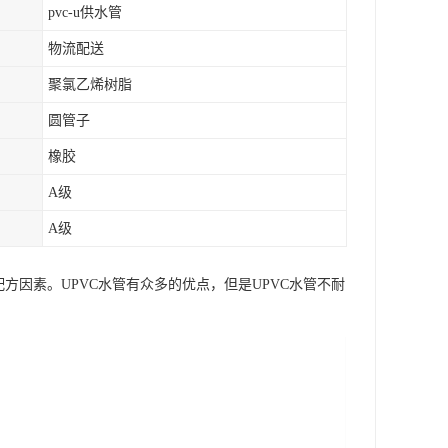
pvc-u供水管
物流配送
聚氯乙烯树脂
圆管子
橡胶
A级
A级
方因素。UPVC水管有众多的优点，但是UPVC水管不耐