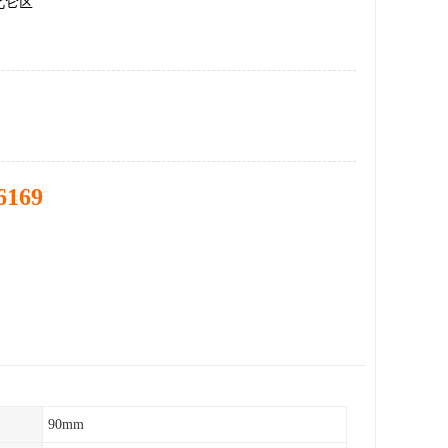
北仑区
6169
90mm