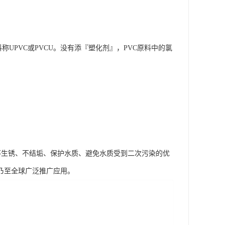
VC原料称UPVC或PVCU。没有添『塑化剂』，PVC原料中的氯
、不生锈、不结垢、保护水质、避免水质受到二次污染的优
乃至全球广泛推广应用。