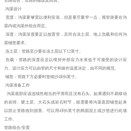
管路组合，管路的铺设及回填。
沟渠设计
宽度：沟渠要够宽以便利安装，但是要尽量窄一点，视管路要在沟
渠内或沟渠外组合而定。
深度：沟渠深度要足以放置管，且符合冻土层、地上负载和任何沟
渠铺垫要求。
冻土层：管路至少要在冻土层以下12英寸。
负载：管路的深度应足以维持外部应力水准低于可接受的设计应
力。设计应力可以由管的尺寸和操作温度决定，由不同的规范。
铺垫：管路下方必要时垫细沙4到6英寸。
沟渠准备工作
沟渠底部应该连续性相当的平滑而且没有石头。如果遇到不易移动
的岩排、硬土层、大石头或岩石时节，就需要将沟渠底部铺垫起来
以防止管路收到损害。可以用4到6英寸的捣固泥土或沙垫进行此项
工作。
管路组合/安置