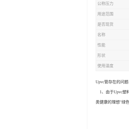
公称压力
用途范围
是否现货
名称
性能
形状
使用温度
Upvc管存在的问
1、由于Upvc
类健康的理想“绿色