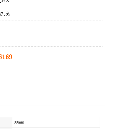
北仑区
管批发厂
6169
90mm