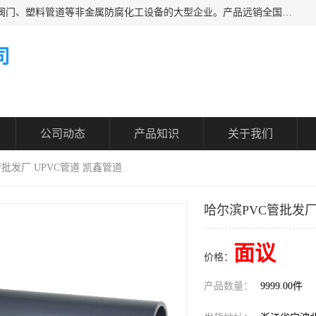
凯鑫管道科技有限公司是一家专业生产PPH、CPVC各类塑料阀门、塑料管道等非金属防腐化工设备的大型企业。产品远销全国三十一个省、市、自治区,广泛应用于化工、石油、氯碱、染料、制药、农药等行业，深受广大用户欢迎，是目前国内生产化工泵、阀门规模较大的生产基地之一。
司
公司动态
产品知识
关于我们
管批发厂 UPVC管道 凯鑫管道
哈尔滨PVC管批发厂
面议
价格：
产品数量：
9999.00件