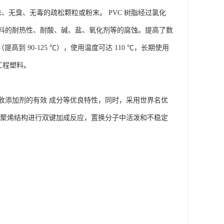
、无臭、无毒的疏松颗粒或粉末。 PVC 树脂经过氯化
料的耐热性、耐酸、碱、盐、氧化剂等的腐蚀。提高了数
（提高到 90-125 ℃），使用温度可达 110 ℃，长期使用
型工程塑料。
收添加剂的有效 成分等优良特性，同时，采用世界名优
与聚烯结构进行双键加成反应，置换分子中活泼和不稳定