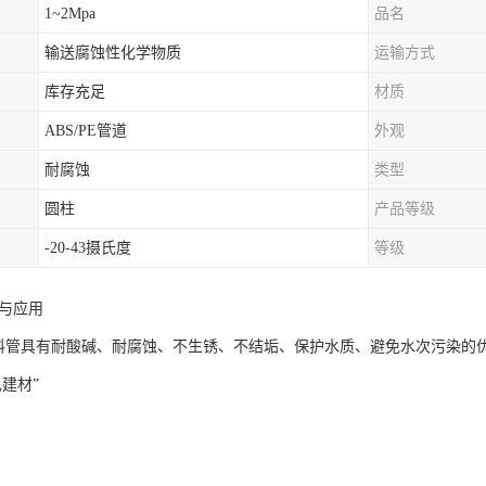
1~2Mpa
品名
输送腐蚀性化学物质
运输方式
库存充足
材质
ABS/PE管道
外观
耐腐蚀
类型
圆柱
产品等级
-20-43摄氏度
等级
题与应用
塑料管具有耐酸碱、耐腐蚀、不生锈、不结垢、保护水质、避免水次污染的
建材”