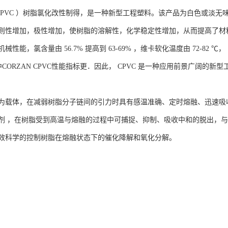
 PVC ）树脂氯化改性制得，是一种新型工程塑料。该产品为白色或淡无味
则性增加，极性增加，使树脂的溶解性，化学稳定性增加，从而提高了材
性能，氯含量由 56.7% 提高到 63-69% ，维卡软化温度由 72-82 ℃，
中CORZAN CPVC性能指标更．因此， CPVC 是一种应用前景广阔的新
为载体，在减弱树脂分子链间的引力时具有感温准确、定时熔融、迅速吸
剂 ，在树脂受到高温与熔融的过程中可捕捉、抑制、吸收中和的脱出，
效科学的控制树脂在熔融状态下的催化降解和氧化分解。