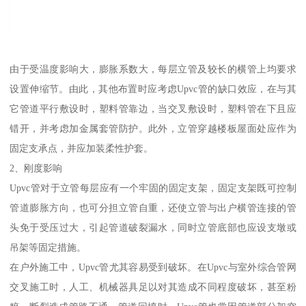
由于受温度影响大，膨胀系数大，每层立管及较长的横管上均要求
设置伸缩节。由此，其他布置时应考虑Upvc管的缺口效应，在与其
它管道平行敷设时，塑料管靠边，当交叉敷设时，塑料管在下且应
错开，并考虑加金属套管防护。此外，立管穿越楼板屋面处应作为
固定支承点，并应加装柔性护套。
2、刚度影响
Upvc管对于立管每层应有一个牢固的固定支架，固定支架既可控制
管道膨胀方向，也可分担立管自重，还使立管与出户横管连接的管
头免于受压过大，引起管道破裂漏水，同时立管底部也应设支墩或
吊架等固定措施。
在户外施工中，Upvc管尤其容易受到破坏。在Upvc与室外综合管网
交叉施工时，人工、机械器具足以对其造成不同程度破坏，甚至粉