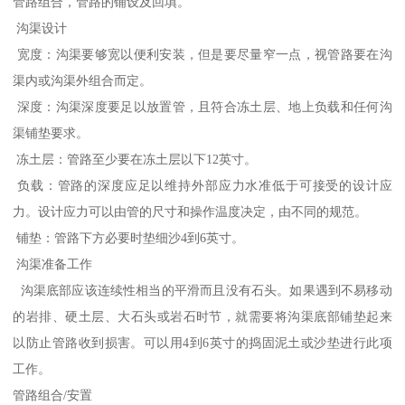
管路组合，管路的铺设及回填。
沟渠设计
宽度：沟渠要够宽以便利安装，但是要尽量窄一点，视管路要在沟
渠内或沟渠外组合而定。
深度：沟渠深度要足以放置管，且符合冻土层、地上负载和任何沟
渠铺垫要求。
冻土层：管路至少要在冻土层以下12英寸。
负载：管路的深度应足以维持外部应力水准低于可接受的设计应
力。设计应力可以由管的尺寸和操作温度决定，由不同的规范。
铺垫：管路下方必要时垫细沙4到6英寸。
沟渠准备工作
沟渠底部应该连续性相当的平滑而且没有石头。如果遇到不易移动
的岩排、硬土层、大石头或岩石时节，就需要将沟渠底部铺垫起来
以防止管路收到损害。可以用4到6英寸的捣固泥土或沙垫进行此项
工作。
管路组合/安置