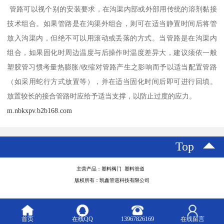
管路可以视个别的安装要求，在沟渠内部或外部用传统的溶剂黏接
技术组合。如果管路是在沟渠外组合，则可在适当静置时间后将管
放入沟渠内，但绝不可以用滚动或丢落的方式。当管路是在沟渠内
组合，如果固化时周边温度与后操作时温度差异大，建议须依一般
塑胶管习惯考量热膨胀/收缩对管路产生之影响而予以适当配置管路
（如采用蛇行方式放置等），并在适当固化时间后即可进行回填。
放置较长的接合管路时应给予适当支撑，以防止过度的应力。
m.nbkxpv.b2b168.com
Top
主营产品：塑料阀门 塑料管道
版权所有：凯鑫管道科技有限公司
首页
在线QQ
13967826169
在线留言