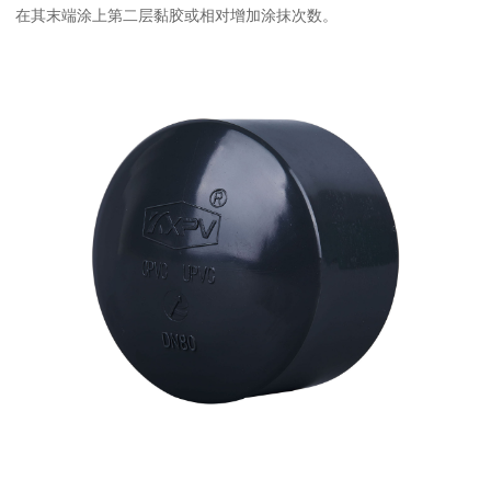
在其末端涂上第二层黏胶或相对增加涂抹次数。