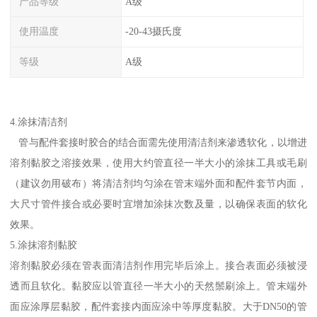
产品等级
A级
使用温度
-20-43摄氏度
等级
A级
4.涂抹清洁剂
管与配件套接时胶合的结合面需先使用清洁剂来渗透软化，以增进
溶剂黏胶之溶接效果，使用大约管直径一半大小的涂抹工具或毛刷
（建议勿用破布）将清洁剂均匀涂在管末端外面和配件套节内面，
大尺寸管件接合或必要时宜增加涂抹次数及量，以确保表面的软化
效果。
5.涂抹溶剂黏胶
溶剂黏胶必须在管表面清洁剂作用完毕后涂上。接合表面必须被浸
透而且软化。黏胶应以管直径一半大小的天然鬃刷涂上。管末端外
面应涂厚层黏胶，配件套接内面应涂中等厚度黏胶。大于DN50的管