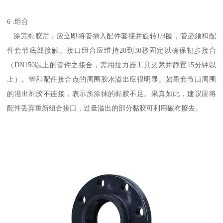
6 .组合
涂完黏胶后，应立即将管插入配件套接并旋转1/4圈，管必须和配
件套节底部接触。接口组合应维持20到30秒固定以确保初步接合
（DN150以上的管件之接合，需用拉力器工具夹紧并静置15分钟以
上）。管和配件接合点的周围胶水溢出应很明显。如果套节口周围
的溢出黏胶不连接，表示所涂抹的黏胶不足。果真如此，建议应将
配件丢弃重新组合接口，过量溢出的部分黏胶可利用破布擦去。