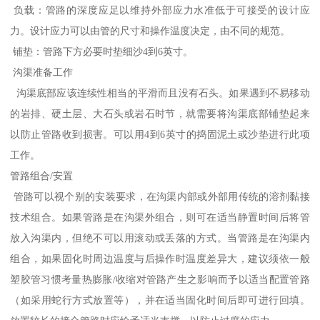
负载：管路的深度应足以维持外部应力水准低于可接受的设计应
力。设计应力可以由管的尺寸和操作温度决定，由不同的规范。
铺垫：管路下方必要时垫细沙4到6英寸。
沟渠准备工作
沟渠底部应该连续性相当的平滑而且没有石头。如果遇到不易移动
的岩排、硬土层、大石头或岩石时节，就需要将沟渠底部铺垫起来
以防止管路收到损害。可以用4到6英寸的捣固泥土或沙垫进行此项
工作。
管路组合/安置
管路可以视个别的安装要求，在沟渠内部或外部用传统的溶剂黏接
技术组合。如果管路是在沟渠外组合，则可在适当静置时间后将管
放入沟渠内，但绝不可以用滚动或丢落的方式。当管路是在沟渠内
组合，如果固化时周边温度与后操作时温度差异大，建议须依一般
塑胶管习惯考量热膨胀/收缩对管路产生之影响而予以适当配置管路
（如采用蛇行方式放置等），并在适当固化时间后即可进行回填。