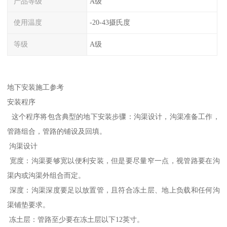
产品等级
A级
使用温度
-20-43摄氏度
等级
A级
地下安装施工参考
安装程序
这个程序将包含典型的地下安装步骤：沟渠设计，沟渠准备工作，
管路组合，管路的铺设及回填。
沟渠设计
宽度：沟渠要够宽以便利安装，但是要尽量窄一点，视管路要在沟
渠内或沟渠外组合而定。
深度：沟渠深度要足以放置管，且符合冻土层、地上负载和任何沟
渠铺垫要求。
冻土层：管路至少要在冻土层以下12英寸。