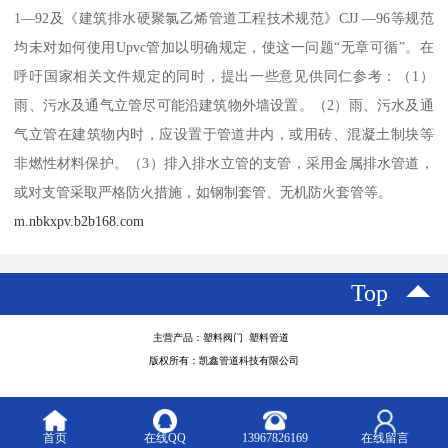
1—92及《建筑排水硬聚氯乙烯管道工程技术规范》CJJ —96等规范
均未对如何使用Upvc管加以明确规定，使这一问题“无章可循”。在
呼吁国家相关文件规定的同时，提出一些意见供同仁参考：（1）
雨、污水及通气立管尽可能沿建筑物外墙设置。（2）雨、污水及通
气立管在建筑物内时，应设置于管道井内，或用砖、混凝土制块等
非燃性材料保护。（3）排入排水立管的支管，采用金属排水管道，
或对支管采取严格防火措施，如钢制套管、无机防火套管等。
m.nbkxpv.b2b168.com
Top
主营产品：塑料阀门 塑料管道
版权所有：凯鑫管道科技有限公司
首页
在线QQ
13967826169
在线留言