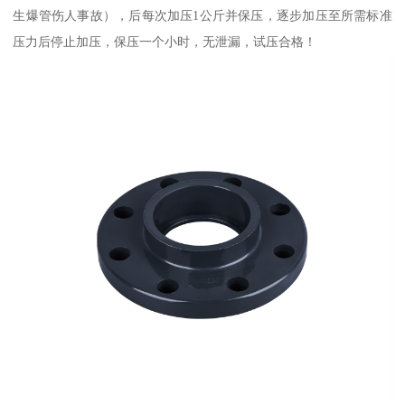
生爆管伤人事故），后每次加压1公斤并保压，逐步加压至所需标准
压力后停止加压，保压一个小时，无泄漏，试压合格！