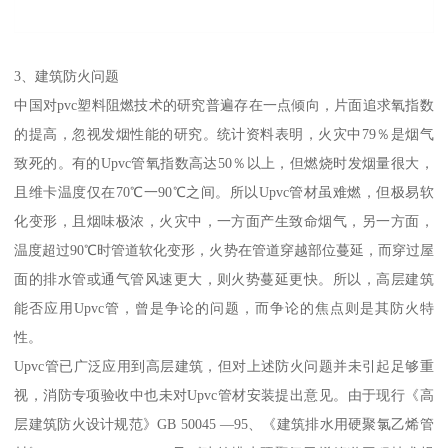
3、建筑防火问题
中国对pvc塑料阻燃技术的研究普遍存在一点倾向，片面追求氧指数
的提高，忽视发烟性能的研究。统计资料表明，火灾中79％是烟气
致死的。有的Upvc管氧指数高达50％以上，但燃烧时发烟量很大，
且维卡温度仅在70℃一90℃之间。所以Upvc管材虽难燃，但极易软
化变形，且烟味极浓，火灾中，一方面产生致命烟气，另一方面，
温度超过90℃时管道软化变形，火势在管道穿越部位蔓延，而穿过屋
面的排水管或通气管风速更大，则火势蔓延更快。所以，高层建筑
能否应用Upvc管，曾是争论的问题，而争论的焦点则是其防火特
性。
Upvc管已广泛应用到高层建筑，但对上述防火问题并未引起足够重
视，消防专项验收中也未对Upvc管材安装提出意见。由于现行《高
层建筑防火设计规范》GB 50045 —95、《建筑排水用硬聚氯乙烯管