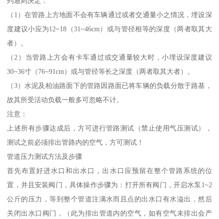
列通则决定：
（1）在管路上方地面不会有车辆通过或者交通量小之情况，埋设深
度建议小应为12~18（31~46cm）或与管径相等的深度（两者取其大
者）。
（2）当管路上方会有卡车通过或交通量较大时，小埋设深度建议
30~36寸（76~91cm）或与管径等长之深度（两者取其大者）。
（3）水泥及柏油路面下的管路因路面已将车辆的负载分散于路基，
故其所受活动负载一般多可忽略不计。
注意：
上述所有步骤达成后，方可进行管路测试（禁止使用气压测试），
测试之前必须排出管路内的空气，方可测试！
管道压力测试方法及步骤
首先布置好进水口和出水口，出水口应预留在整个管路系统的位
置，并且安装阀门，具体操作步骤为：打开所有阀门，开启水泵1~2
公斤的压力，等到整个管道注满水而且点的出水口有水溢出，然后
关闭出水口阀门，（此为排出管道内的空气，如有空气未排出会产