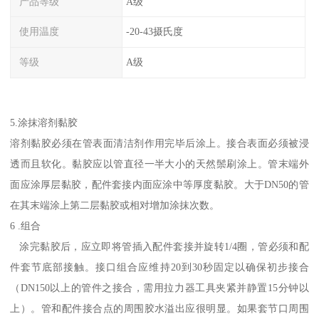
产品等级
A级
使用温度
-20-43摄氏度
等级
A级
5.涂抹溶剂黏胶
溶剂黏胶必须在管表面清洁剂作用完毕后涂上。接合表面必须被浸
透而且软化。黏胶应以管直径一半大小的天然鬃刷涂上。管末端外
面应涂厚层黏胶，配件套接内面应涂中等厚度黏胶。大于DN50的管
在其末端涂上第二层黏胶或相对增加涂抹次数。
6 .组合
涂完黏胶后，应立即将管插入配件套接并旋转1/4圈，管必须和配
件套节底部接触。接口组合应维持20到30秒固定以确保初步接合
（DN150以上的管件之接合，需用拉力器工具夹紧并静置15分钟以
上）。管和配件接合点的周围胶水溢出应很明显。如果套节口周围