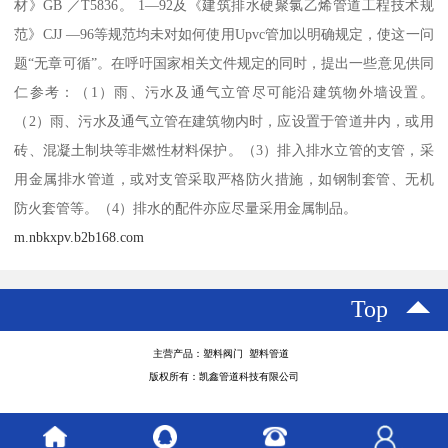
材》GB ／T5836。 1—92及《建筑排水硬聚氯乙烯管道工程技术规
范》CJJ —96等规范均未对如何使用Upvc管加以明确规定，使这一问
题“无章可循”。在呼吁国家相关文件规定的同时，提出一些意见供同
仁参考：（1）雨、污水及通气立管尽可能沿建筑物外墙设置。
（2）雨、污水及通气立管在建筑物内时，应设置于管道井内，或用
砖、混凝土制块等非燃性材料保护。（3）排入排水立管的支管，采
用金属排水管道，或对支管采取严格防火措施，如钢制套管、无机
防火套管等。（4）排水的配件亦应尽量采用金属制品。
m.nbkxpv.b2b168.com
Top
主营产品：塑料阀门 塑料管道
版权所有：凯鑫管道科技有限公司