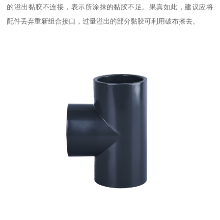
的溢出黏胶不连接，表示所涂抹的黏胶不足。果真如此，建议应将
配件丢弃重新组合接口，过量溢出的部分黏胶可利用破布擦去。