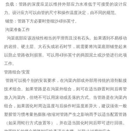
负载：管路的深度应足以维持外部应力水准低于可接受的设计应
力。设计应力可以由管的尺寸和操作温度决定，由不同的规范。
铺垫：管路下方必要时垫细沙4到6英寸。
沟渠准备工作
沟渠底部应该连续性相当的平滑而且没有石头。如果遇到不易移动
的岩排、硬土层、大石头或岩石时节，就需要将沟渠底部铺垫起来
以防止管路收到损害。可以用4到6英寸的捣固泥土或沙垫进行此项
工作。
管路组合/安置
管路可以视个别的安装要求，在沟渠内部或外部用传统的溶剂黏接
技术组合。如果管路是在沟渠外组合，则可在适当静置时间后将管
放入沟渠内，但绝不可以用滚动或丢落的方式。当管路是在沟渠内
组合，如果固化时周边温度与后操作时温度差异大，建议须依一般
塑胶管习惯考量热膨胀/收缩对管路产生之影响而予以适当配置管路
（如采用蛇行方式放置等），并在适当固化时间后即可进行回填。