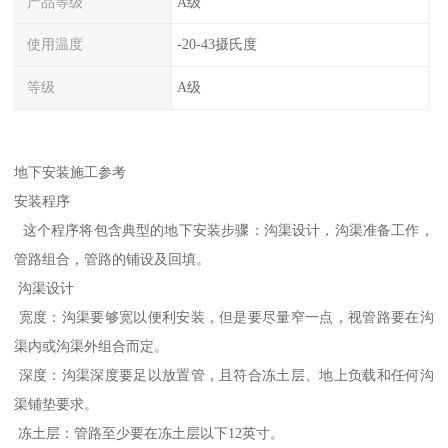
产品等级
A级
使用温度
-20-43摄氏度
等级
A级
地下安装施工参考
安装程序
这个程序将包含典型的地下安装步骤：沟渠设计，沟渠准备工作，
管路组合，管路的铺设及回填。
沟渠设计
宽度：沟渠要够宽以便利安装，但是要尽量窄一点，视管路要在沟
渠内或沟渠外组合而定。
深度：沟渠深度要足以放置管，且符合冻土层、地上负载和任何沟
渠铺垫要求。
冻土层：管路至少要在冻土层以下12英寸。