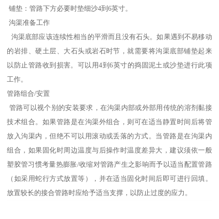
铺垫：管路下方必要时垫细沙4到6英寸。
沟渠准备工作
沟渠底部应该连续性相当的平滑而且没有石头。如果遇到不易移动
的岩排、硬土层、大石头或岩石时节，就需要将沟渠底部铺垫起来
以防止管路收到损害。可以用4到6英寸的捣固泥土或沙垫进行此项
工作。
管路组合/安置
管路可以视个别的安装要求，在沟渠内部或外部用传统的溶剂黏接
技术组合。如果管路是在沟渠外组合，则可在适当静置时间后将管
放入沟渠内，但绝不可以用滚动或丢落的方式。当管路是在沟渠内
组合，如果固化时周边温度与后操作时温度差异大，建议须依一般
塑胶管习惯考量热膨胀/收缩对管路产生之影响而予以适当配置管路
（如采用蛇行方式放置等），并在适当固化时间后即可进行回填。
放置较长的接合管路时应给予适当支撑，以防止过度的应力。