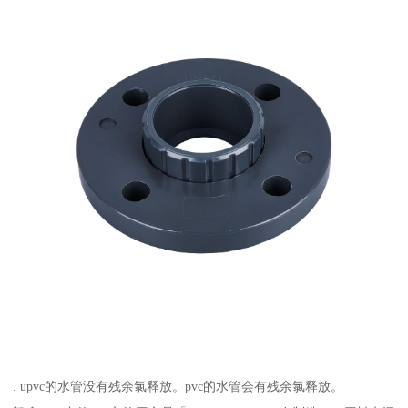
. upvc的水管没有残余氯释放。pvc的水管会有残余氯释放。