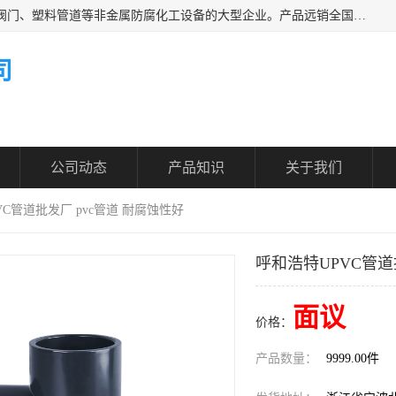
凯鑫管道科技有限公司是一家专业生产PPH、CPVC各类塑料阀门、塑料管道等非金属防腐化工设备的大型企业。产品远销全国三十一个省、市、自治区,广泛应用于化工、石油、氯碱、染料、制药、农药等行业，深受广大用户欢迎，是目前国内生产化工泵、阀门规模较大的生产基地之一。
司
公司动态
产品知识
关于我们
VC管道批发厂 pvc管道 耐腐蚀性好
呼和浩特UPVC管道
面议
价格：
产品数量：
9999.00件