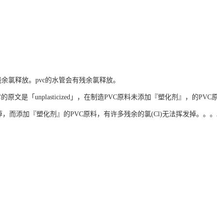
没有残余氯释放。pvc的水管会有残余氯释放。
它的原文是「unplasticized」，在制造PVC原料未添加『塑化剂』，的P
发掉，而添加『塑化剂』的PVC原料，有许多残余的氯(Cl)无法挥发掉。。。。