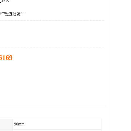
北仑区
VC管道批发厂
6169
90mm