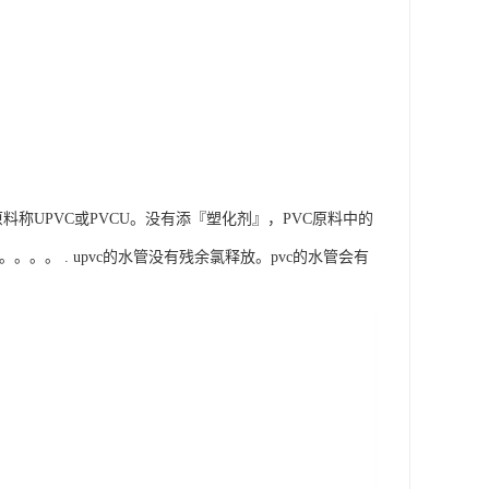
VC原料称UPVC或PVCU。没有添『塑化剂』，PVC原料中的
。。。 . upvc的水管没有残余氯释放。pvc的水管会有