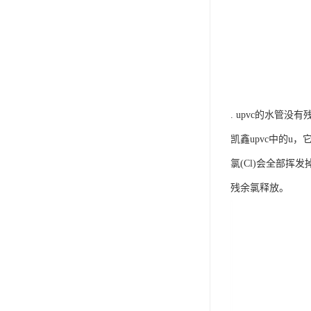
. upvc的水管
凯鑫upvc中的u，
氯(Cl)会全部挥
残余氯释放。