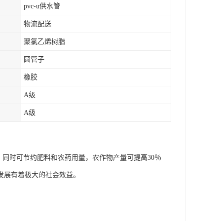
pvc-u供水管
物流配送
聚氯乙烯树脂
圆管子
橡胶
A级
A级
，同时可节约肥料和农药用量，农作物产量可提高30％
发展有着极大的社会效益。