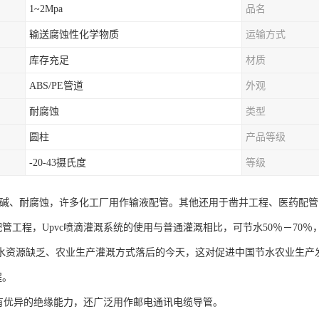
1~2Mpa
品名
输送腐蚀性化学物质
运输方式
库存充足
材质
ABS/PE管道
外观
耐腐蚀
类型
圆柱
产品等级
-20-43摄氏度
等级
管耐酸碱、耐腐蚀，许多化工厂用作输液配管。其他还用于凿井工程、医药配管
工程，Upvc喷滴灌溉系统的使用与普通灌溉相比，可节水50％－70％
国水资源缺乏、农业生产灌溉方式落后的今天，这对促进中国节水农业生产
程。
管具有优异的绝缘能力，还广泛用作邮电通讯电缆导管。