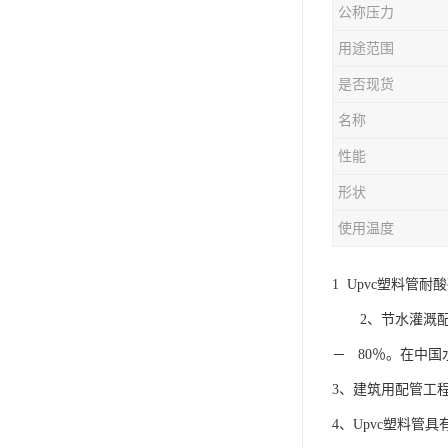
公称压力
用途范围
是否现货
名称
性能
形状
使用温度
1 Upvc塑料
2、节水灌溉配管
－ 80％。在中
3、建筑用配管工
4、Upvc塑料