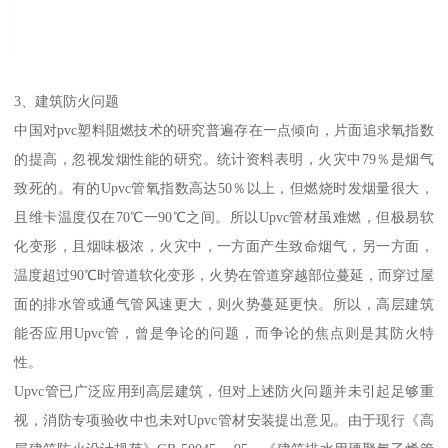
3、建筑防火问题
中国对pvc塑料阻燃技术的研究普遍存在一点倾向，片面追求氧指数
的提高，忽视发烟性能的研究。统计资料表明，火灾中79％是烟气
致死的。有的Upvc管氧指数高达50％以上，但燃烧时发烟量很大，
且维卡温度仅在70℃一90℃之间。所以Upvc管材虽难燃，但极易软
化变形，且烟味极浓，火灾中，一方面产生致命烟气，另一方面，
温度超过90℃时管道软化变形，火势在管道穿越部位蔓延，而穿过屋
面的排水管或通气管风速更大，则火势蔓延更快。所以，高层建筑
能否应用Upvc管，曾是争论的问题，而争论的焦点则是其防火特
性。
Upvc管已广泛应用到高层建筑，但对上述防火问题并未引起足够重
视，消防专项验收中也未对Upvc管材安装提出意见。由于现行《高