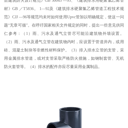
层建筑防火设计规范》GB 50045 —95、《建筑排水用硬聚氯乙烯管
材》GB ／T5836。 1—92及《建筑排水硬聚氯乙烯管道工程技术规
范》CJJ —96等规范均未对如何使用Upvc管加以明确规定，使这一问
题“无章可循”。在呼吁国家相关文件规定的同时，提出一些意见供同
仁参考：（1）雨、污水及通气立管尽可能沿建筑物外墙设置。
（2）雨、污水及通气立管在建筑物内时，应设置于管道井内，或用
砖、混凝土制块等非燃性材料保护。（3）排入排水立管的支管，采
用金属排水管道，或对支管采取严格防火措施，如钢制套管、无机
防火套管等。（4）排水的配件亦应尽量采用金属制品。