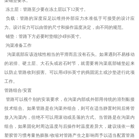
渠铺垫要求。
冻土层：管路至少要在冻土层以下12英寸。
负载：管路的深度应足以维持外部应力水准低于可接受的设计应
力。设计应力可以由管的尺寸和操作温度决定，由不同的规范。
铺垫：管路下方必要时垫细沙4到6英寸。
沟渠准备工作
沟渠底部应该连续性相当的平滑而且没有石头。如果遇到不易移动
的岩排、硬土层、大石头或岩石时节，就需要将沟渠底部铺垫起来
以防止管路收到损害。可以用4到6英寸的捣固泥土或沙垫进行此项
工作。
管路组合/安置
管路可以视个别的安装要求，在沟渠内部或外部用传统的溶剂黏接
技术组合。如果管路是在沟渠外组合，则可在适当静置时间后将管
放入沟渠内，但绝不可以用滚动或丢落的方式。当管路是在沟渠内
组合，如果固化时周边温度与后操作时温度差异大，建议须依一般
塑胶管习惯考量热膨胀/收缩对管路产生之影响而予以适当配置管路