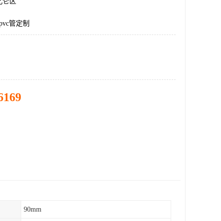
北仑区
pvc管定制
6169
90mm