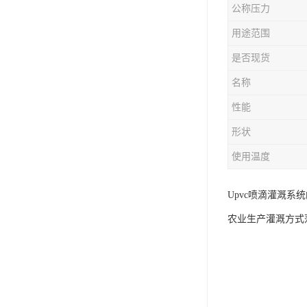
公称压力
用途范围
是否现货
名称
性能
形状
使用温度
Upvc喷滴灌溉系
农业生产灌溉方