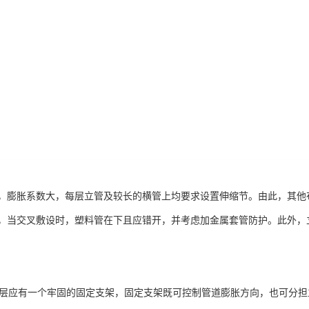
，膨胀系数大，每层立管及较长的横管上均要求设置伸缩节。由此，其他布
，当交叉敷设时，塑料管在下且应错开，并考虑加金属套管防护。此外，
管每层应有一个牢固的固定支架，固定支架既可控制管道膨胀方向，也可分