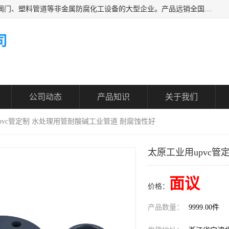
凯鑫管道科技有限公司是一家专业生产PPH、CPVC各类塑料阀门、塑料管道等非金属防腐化工设备的大型企业。产品远销全国三十一个省、市、自治区,广泛应用于化工、石油、氯碱、染料、制药、农药等行业，深受广大用户欢迎，是目前国内生产化工泵、阀门规模较大的生产基地之一。
司
公司动态
产品知识
关于我们
upvc管定制 水处理用管耐酸碱工业管道 耐腐蚀性好
太原工业用upvc
面议
价格：
产品数量：
9999.00件