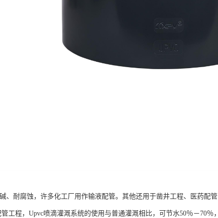
管耐酸碱、耐腐蚀，许多化工厂用作输液配管。其他还用于凿井工程、医药配管
工程，Upvc喷滴灌溉系统的使用与普通灌溉相比，可节水50％－70％