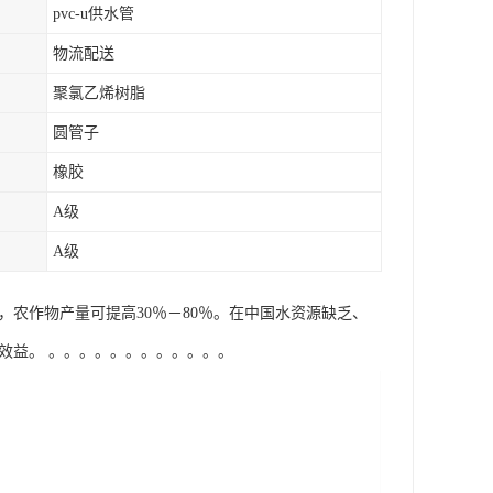
pvc-u供水管
物流配送
聚氯乙烯树脂
圆管子
橡胶
A级
A级
量，农作物产量可提高30％－80％。在中国水资源缺乏、
益。 。。。。。。。。。。。。