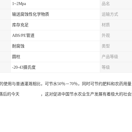
1~2Mpa
品名
输送腐蚀性化学物质
运输方式
库存充足
材质
ABS/PE管道
外观
耐腐蚀
类型
圆柱
产品等级
-20-43摄氏度
等级
统的使用与普通灌溉相比，可节水50％－70％，同时可节约肥料和农药用
式落后的今天 ，这对促进中国节水农业生产发展有着极大的社会效