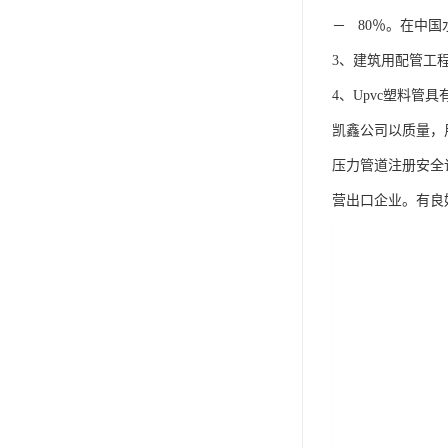
－ 80％。在中
3、建筑用配管工
4、Upvc塑料
凯鑫公司以质量，
压力管道注册安全许
营出口企业。有良