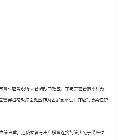
置时应考虑Upvc管的缺口效应，在与其它管道平行敷
立管穿越楼板屋面处应作为固定支承点，并应加装柔性护
担立管自重，还使立管与出户横管连接的管头免于受压过