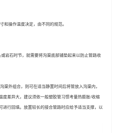
寸和操作温度决定，由不同的规范。
头或岩石时节，就需要将沟渠底部铺垫起来以防止管路收
沟渠外组合，则可在适当静置时间后将管放入沟渠内，
温度差异大，建议须依一般塑胶管习惯考量热膨胀/收缩
可进行回填。放置较长的接合管路时应给予适当支撑，以