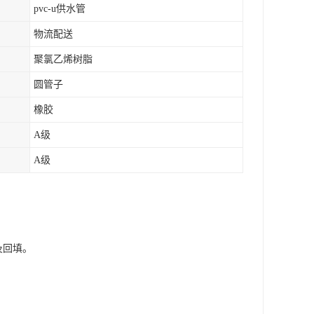
pvc-u供水管
物流配送
聚氯乙烯树脂
圆管子
橡胶
A级
A级
及回填。