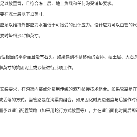
足以放置管，且符合冻土层、地上负载和任何沟渠铺垫要求。
要在冻土层以下12英寸。
应足以维持外部应力水准低于可接受的设计应力。设计应力可以由管的尺
要时垫细沙4到6英寸。
性相当的平滑而且没有石头。如果遇到不易移动的岩排、硬土层、大石
到6英寸的捣固泥土或沙垫进行此项工作。
安装要求，在沟渠内部或外部用传统的溶剂黏接技术组合。如果管路是在
或丢落的方式。当管路是在沟渠内组合，如果固化时周边温度与后操作时
而予以适当配置管路（如采用蛇行方式放置等），并在适当固化时间后即