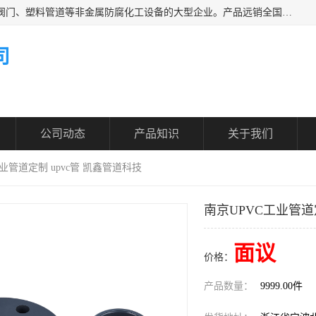
凯鑫管道科技有限公司是一家专业生产PPH、CPVC各类塑料阀门、塑料管道等非金属防腐化工设备的大型企业。产品远销全国三十一个省、市、自治区,广泛应用于化工、石油、氯碱、染料、制药、农药等行业，深受广大用户欢迎，是目前国内生产化工泵、阀门规模较大的生产基地之一。
司
公司动态
产品知识
关于我们
工业管道定制 upvc管 凯鑫管道科技
南京UPVC工业管道
面议
价格：
产品数量：
9999.00件