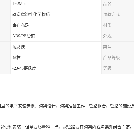
1~2Mpa
品名
输送腐蚀性化学物质
运输方式
库存充足
材质
ABS/PE管道
外观
耐腐蚀
类型
圆柱
产品等级
-20-43摄氏度
等级
型的地下安装步骤：沟渠设计，沟渠准备工作，管路组合，管路的铺设
以便利安装，但是要尽量窄一点，视管路要在沟渠内或沟渠外组合而定。