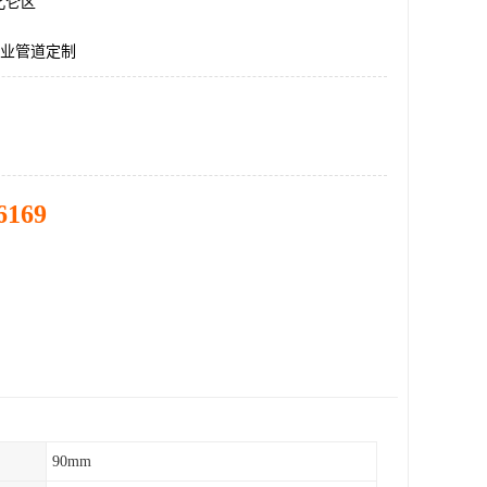
北仑区
工业管道定制
6169
90mm