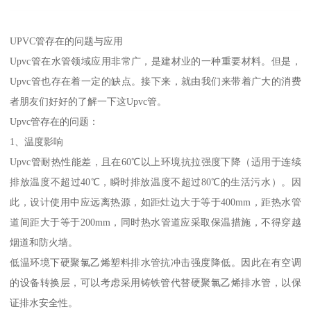
UPVC管存在的问题与应用
Upvc管在水管领域应用非常广，是建材业的一种重要材料。但是，
Upvc管也存在着一定的缺点。接下来，就由我们来带着广大的消费
者朋友们好好的了解一下这Upvc管。
Upvc管存在的问题：
1、温度影响
Upvc管耐热性能差，且在60℃以上环境抗拉强度下降（适用于连续
排放温度不超过40℃，瞬时排放温度不超过80℃的生活污水）。因
此，设计使用中应远离热源，如距灶边大于等于400mm，距热水管
道间距大于等于200mm，同时热水管道应采取保温措施，不得穿越
烟道和防火墙。
低温环境下硬聚氯乙烯塑料排水管抗冲击强度降低。因此在有空调
的设备转换层，可以考虑采用铸铁管代替硬聚氯乙烯排水管，以保
证排水安全性。