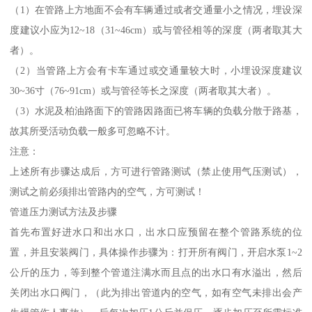
（1）在管路上方地面不会有车辆通过或者交通量小之情况，埋设深
度建议小应为12~18（31~46cm）或与管径相等的深度（两者取其大
者）。
（2）当管路上方会有卡车通过或交通量较大时，小埋设深度建议
30~36寸（76~91cm）或与管径等长之深度（两者取其大者）。
（3）水泥及柏油路面下的管路因路面已将车辆的负载分散于路基，
故其所受活动负载一般多可忽略不计。
注意：
上述所有步骤达成后，方可进行管路测试（禁止使用气压测试），
测试之前必须排出管路内的空气，方可测试！
管道压力测试方法及步骤
首先布置好进水口和出水口，出水口应预留在整个管路系统的位
置，并且安装阀门，具体操作步骤为：打开所有阀门，开启水泵1~2
公斤的压力，等到整个管道注满水而且点的出水口有水溢出，然后
关闭出水口阀门，（此为排出管道内的空气，如有空气未排出会产