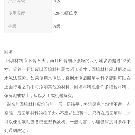
产品等级
A级
使用温度
-20-43摄氏度
等级
A级
回填
回填材料应不含石头，而且所含细小微粒的尺寸建议勿超过1/2英
寸。管路一开始应以回填材料覆盖6到8英寸，回填材料应以振动或
水淹法压紧。如果使用水淹法，直到水淹后回填材料坚硬到可以在
上面行走之前不可添加其他的材料。回填材料包含许多细粒材料，
像沉泥或黏土，应以人工或机器捣实。
剩余的回填材料应均匀的一层一层铺平，将沟渠完全填满不留一点
空隙，后回填材料的粒子大小不应超过3英寸。只有在后回填时，才
可以使用滚动设备或重型捣紧机。一般而言，小埋设深度可参考下
列通则决定：