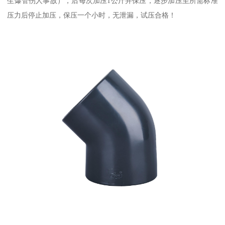
生爆管伤人事故），后每次加压1公斤并保压，逐步加压至所需标准
压力后停止加压，保压一个小时，无泄漏，试压合格！