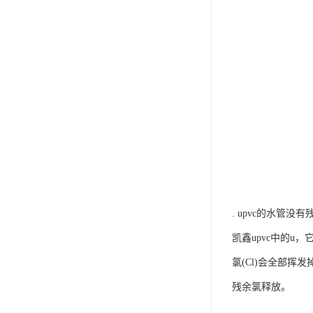
. upvc的水管
凯鑫upvc中的u，
氯(Cl)会全部挥
残余氯释放。