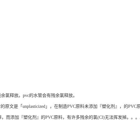
没有残余氯释放。pvc的水管会有残余氯释放。
它的原文是「unplasticized」，在制造PVC原料未添加『塑化剂』，的P
发掉，而添加『塑化剂』的PVC原料，有许多残余的氯(Cl)无法挥发掉。。。。