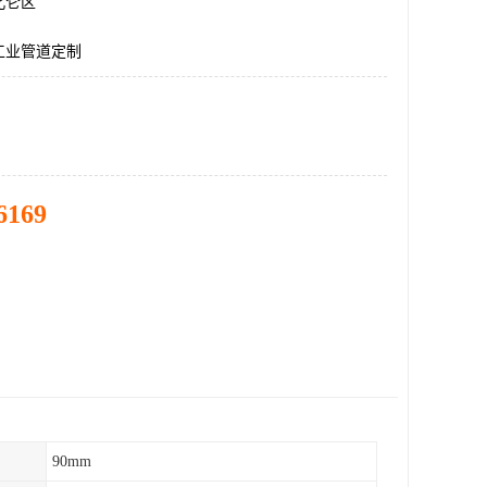
北仑区
工业管道定制
6169
90mm