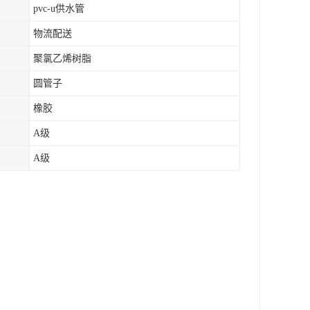
pvc-u供水管
物流配送
聚氯乙烯树脂
圆管子
橡胶
A级
A级