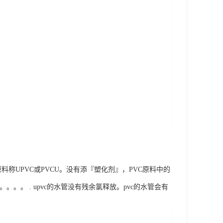
VC原料称UPVC或PVCU。没有添『塑化剂』，PVC原料中的
。。。 . upvc的水管没有残余氯释放。pvc的水管会有