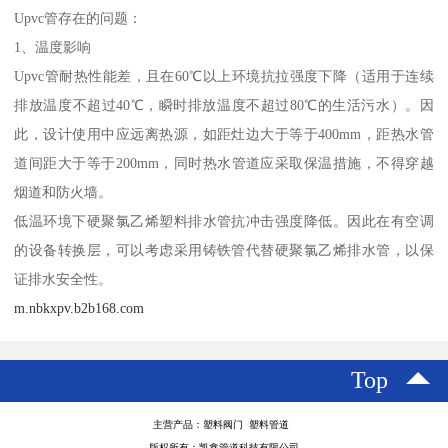
Upvc管存在的问题：
1、温度影响
Upvc管耐热性能差，且在60℃以上环境抗拉强度下降（适用于连续
排放温度不超过40℃，瞬时排放温度不超过80℃的生活污水）。因
此，设计使用中应远离热源，如距灶边大于等于400mm，距热水管
道间距大于等于200mm，同时热水管道应采取保温措施，不得穿越
烟道和防火墙。
低温环境下硬聚氯乙烯塑料排水管抗冲击强度降低。因此在有空调
的设备转换层，可以考虑采用铸铁管代替硬聚氯乙烯排水管，以保
证排水安全性。
m.nbkxpv.b2b168.com
Top
主营产品：塑料阀门 塑料管道
版权所有：凯鑫管道科技有限公司