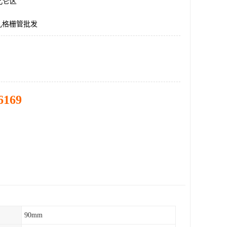
北仑区
孔格栅管批发
6169
90mm