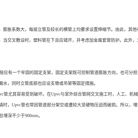
，膨胀系数大，每层立管及较长的横管上均要求设置伸缩节。由此，其他布
，当交叉敷设时，塑料管在下且应错开，并考虑加金属套管防护。此外，
管每层应有一个牢固的固定支架，固定支架既可控制管道膨胀方向，也可分
漏水，同时立管底部也应设支墩或吊架等固定措施。
pvc管尤其容易受到破坏。在Upvc与室外综合管网交叉施工时，人工、
时，Upvc管也常因管道部分架空或遭较大坚硬物压迫而破损。所以，埋地
总埋深不少于900mm。