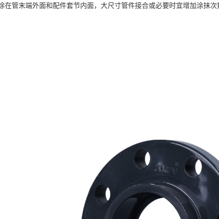
涂在管末端外面和配件套节内面，大尺寸管件接合或必要时宜增加涂抹次