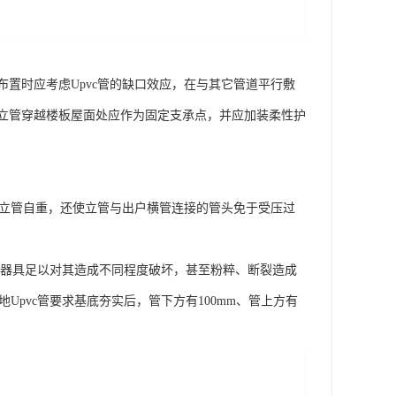
置时应考虑Upvc管的缺口效应，在与其它管道平行敷
立管穿越楼板屋面处应作为固定支承点，并应加装柔性护
担立管自重，还使立管与出户横管连接的管头免于受压过
机械器具足以对其造成不同程度破坏，甚至粉粹、断裂造成
Upvc管要求基底夯实后，管下方有100mm、管上方有