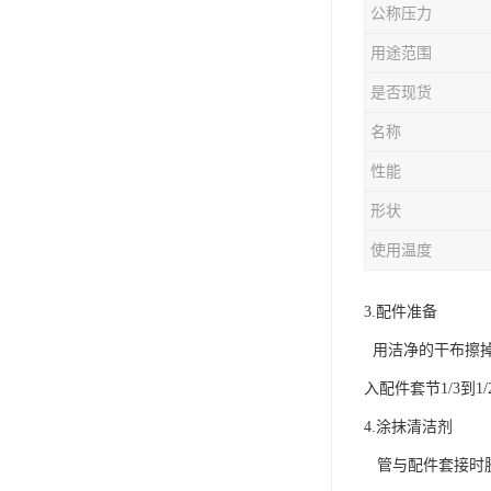
公称压力
用途范围
是否现货
名称
性能
形状
使用温度
3.配件准备
用洁净的干布擦掉管
入配件套节1/3到1
4.涂抹清洁剂
管与配件套接时胶