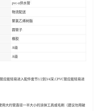
pvc-u供水管
物流配送
聚氯乙烯树脂
圆管子
橡胶
A级
A级
轻易进入配件套节1/2到3/4深,CPVC管应能轻易进
使用大约管直径一半大小的涂抹工具或毛刷（建议勿用破