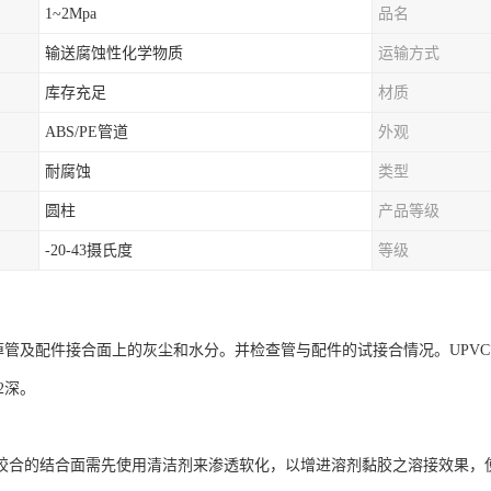
1~2Mpa
品名
输送腐蚀性化学物质
运输方式
库存充足
材质
ABS/PE管道
外观
耐腐蚀
类型
圆柱
产品等级
-20-43摄氏度
等级
及配件接合面上的灰尘和水分。并检查管与配件的试接合情况。UPVC管应能
/2深。
合的结合面需先使用清洁剂来渗透软化，以增进溶剂黏胶之溶接效果，