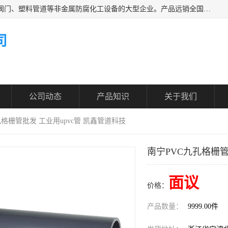
凯鑫管道科技有限公司是一家专业生产PPH、CPVC各类塑料阀门、塑料管道等非金属防腐化工设备的大型企业。产品远销全国三十一个省、市、自治区,广泛应用于化工、石油、氯碱、染料、制药、农药等行业，深受广大用户欢迎，是目前国内生产化工泵、阀门规模较大的生产基地之一。
司
公司动态
产品知识
关于我们
孔格栅管批发 工业用upvc管 凯鑫管道科技
南宁PVC九孔格栅管
面议
价格：
产品数量：
9999.00件